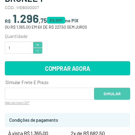
CÓD.
:
WEB000007
1.296
,
75
no PIX
R$
5
% OFF
OU
R$ 1.365,00
EM
6
X DE
R$ 227,50
SEM JUROS
COMPRAR AGORA
Não sei
meu CEP
Condições de pagamento
À vista R$ 1.365,00
2x de R$ 682,50