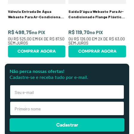
Válvula Entrada De Água
Saida D’água Webasto Para Ar-
Webasto Para Ar-Condicionado
Condicionado Flange Plástica
Bronze 1”
3/4”
R$ 498,75
R$ 119,70
no PIX
no PIX
OU
R$ 525,00
EM
6
X DE
R$ 87,50
OU
R$ 126,00
EM
2
X DE
R$ 63,00
SEM JUROS
SEM JUROS
COMPRAR AGORA
COMPRAR AGORA
Não perca nossas ofertas!
Cadastre-se e receba tudo por e-mail.
Cadastrar