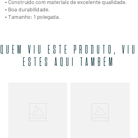
• Construído com materiais de excelente qualidade.
• Boa durabilidade.
• Tamanho: 1 polegada.
QUEM VIU ESTE PRODUTO, VIU
ESTES AQUI TAMBÉM
Re
Co
7V
Br
R$
O
R$