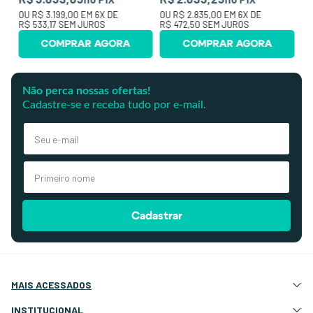
OU
R$ 3.199,00
EM
6
X DE
OU
R$ 2.835,00
EM
6
X DE
R$ 533,17
SEM JUROS
R$ 472,50
SEM JUROS
COMPRAR AGORA
COMPRAR AGORA
Não perca nossas ofertas!
Cadastre-se e receba tudo por e-mail.
Cadastrar
MAIS ACESSADOS
Atração e Ancoragem
INSTITUCIONAL