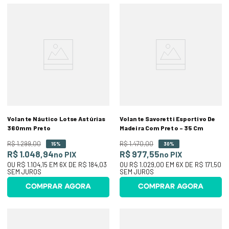
Volante Náutico Lotse Astúrias
Volante Savoretti Esportivo De
360mm Preto
Madeira Com Preto – 35 Cm
R$
1
.
299
,
00
R$
1
.
470
,
00
15%
30%
R$ 1.048,94
R$ 977,55
no PIX
no PIX
OU
R$ 1.104,15
EM
6
X DE
R$ 184,03
OU
R$ 1.029,00
EM
6
X DE
R$ 171,50
SEM JUROS
SEM JUROS
COMPRAR AGORA
COMPRAR AGORA