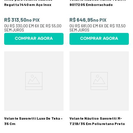
Regatta 1440 em Aço Inox
9017205 Emborrachado
R$ 313,50
R$ 646,95
no PIX
no PIX
OU
R$ 330,00
EM
6
X DE
R$ 55,00
OU
R$ 681,00
EM
6
X DE
R$ 113,50
SEM JUROS
SEM JUROS
COMPRAR AGORA
COMPRAR AGORA
Volante Savoretti Luxo De Teka –
Volante Náutico Savoretti M-
35 Cm
T21B/35 Em Poliuretano Preto