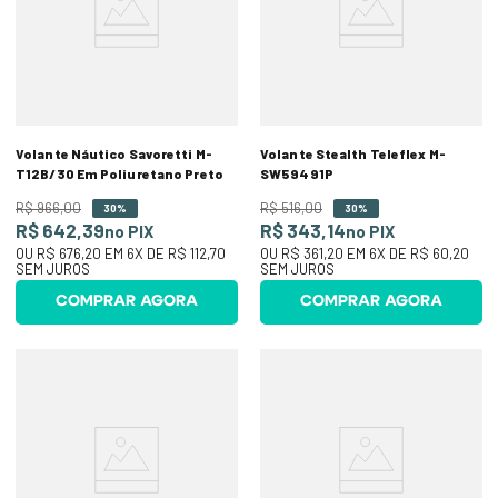
Volante Náutico Savoretti M-
Volante Stealth Teleflex M-
T12B/30 Em Poliuretano Preto
SW59491P
R$
966
,
00
R$
516
,
00
30%
30%
R$ 642,39
R$ 343,14
no PIX
no PIX
OU
R$ 676,20
EM
6
X DE
R$ 112,70
OU
R$ 361,20
EM
6
X DE
R$ 60,20
SEM JUROS
SEM JUROS
COMPRAR AGORA
COMPRAR AGORA