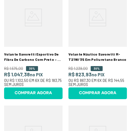
Volante Savoretti Esportivo De
Volante Náutico Savoretti M-
Fibra De Carbono Com Preto – 35
T21W/35 Em Poliuretano Branco
Cm
R$
1
.
575
,
00
R$
1
.
239
,
00
30%
30%
R$ 1.047,38
R$ 823,93
no PIX
no PIX
OU
R$ 1.102,50
EM
6
X DE
R$ 183,75
OU
R$ 867,30
EM
6
X DE
R$ 144,55
SEM JUROS
SEM JUROS
COMPRAR AGORA
COMPRAR AGORA