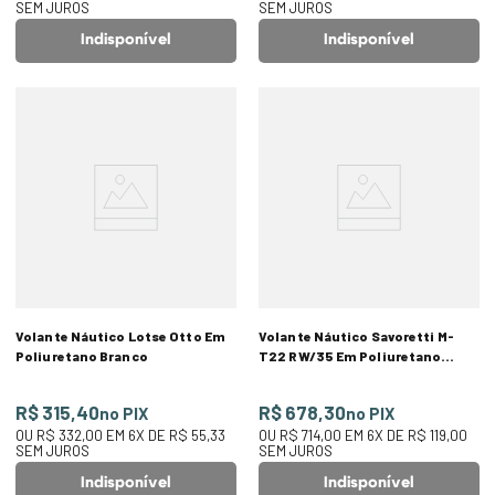
SEM JUROS
SEM JUROS
Indisponível
Indisponível
Volante Náutico Lotse Otto Em
Volante Náutico Savoretti M-
Poliuretano Branco
T22 RW/35 Em Poliuretano
Branco
R$ 315,40
R$ 678,30
no PIX
no PIX
OU
R$ 332,00
EM
6
X DE
R$ 55,33
OU
R$ 714,00
EM
6
X DE
R$ 119,00
SEM JUROS
SEM JUROS
Indisponível
Indisponível