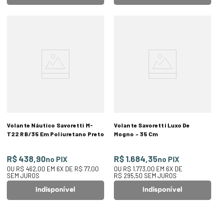
Volante Náutico Savoretti M-
Volante Savoretti Luxo De
T22 RB/35 Em Poliuretano Preto
Mogno – 35 Cm
R$ 438,90
R$ 1.684,35
no PIX
no PIX
OU
R$ 462,00
EM
6
X DE
R$ 77,00
OU
R$ 1.773,00
EM
6
X DE
SEM JUROS
R$ 295,50
SEM JUROS
Indisponível
Indisponível