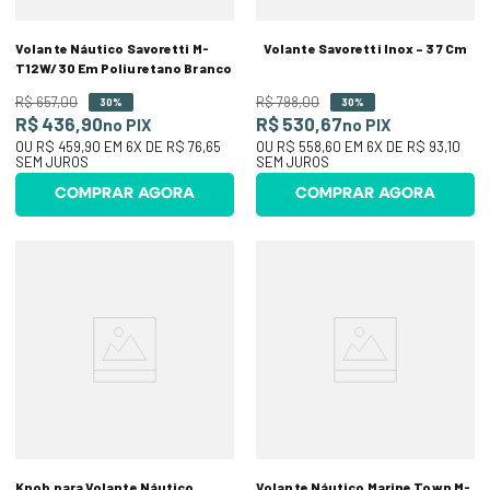
Volante Náutico Savoretti M-
Volante Savoretti Inox – 37 Cm
T12W/30 Em Poliuretano Branco
R$
657
,
00
R$
798
,
00
30%
30%
R$ 436,90
R$ 530,67
no PIX
no PIX
OU
R$ 459,90
EM
6
X DE
R$ 76,65
OU
R$ 558,60
EM
6
X DE
R$ 93,10
SEM JUROS
SEM JUROS
COMPRAR AGORA
COMPRAR AGORA
Knob para Volante Náutico
Volante Náutico Marine Town M-