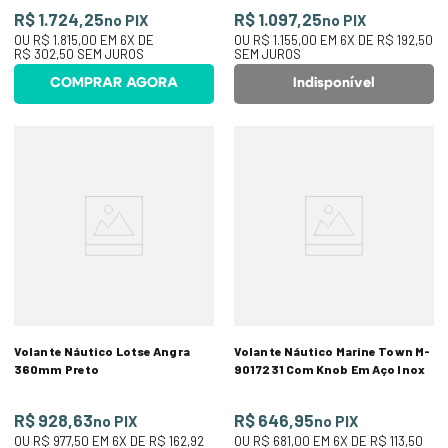
R$ 1.724,25
R$ 1.097,25
no PIX
no PIX
OU
R$ 1.815,00
EM
6
X DE
OU
R$ 1.155,00
EM
6
X DE
R$ 192,50
R$ 302,50
SEM JUROS
SEM JUROS
COMPRAR AGORA
Indisponível
Volante Náutico Lotse Angra
Volante Náutico Marine Town M-
360mm Preto
9017231 Com Knob Em Aço Inox
R$ 928,63
R$ 646,95
no PIX
no PIX
OU
R$ 977,50
EM
6
X DE
R$ 162,92
OU
R$ 681,00
EM
6
X DE
R$ 113,50