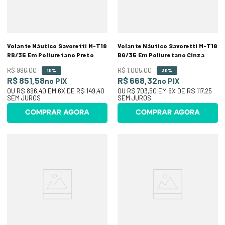
Volante Náutico Savoretti M-T18
Volante Náutico Savoretti M-T18
RB/35 Em Poliuretano Preto
BG/35 Em Poliuretano Cinza
R$
996
,
00
R$
1
.
005
,
00
10%
30%
R$ 851,58
R$ 668,32
no PIX
no PIX
OU
R$ 896,40
EM
6
X DE
R$ 149,40
OU
R$ 703,50
EM
6
X DE
R$ 117,25
SEM JUROS
SEM JUROS
COMPRAR AGORA
COMPRAR AGORA