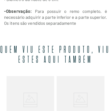
-Observação:
Para possuir o remo completo, é
necessário adquirir a parte inferior e a parte superior.
Os itens são vendidos separadamente
QUEM VIU ESTE PRODUTO, VIU
ESTES AQUI TAMBÉM
Ki
Em
R
00
O