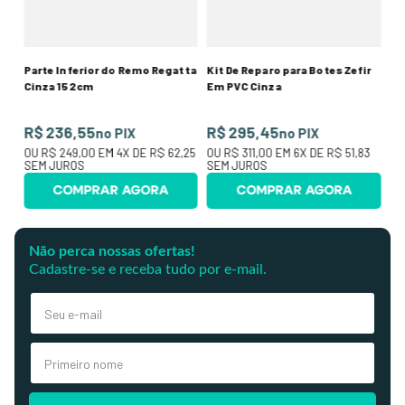
SE
Parte Inferior do Remo Regatta
Kit De Reparo para Botes Zefir
Cinza 152cm
Em PVC Cinza
R$ 236,55
R$ 295,45
no PIX
no PIX
OU
R$ 249,00
EM
4
X DE
R$ 62,25
OU
R$ 311,00
EM
6
X DE
R$ 51,83
SEM JUROS
SEM JUROS
COMPRAR AGORA
COMPRAR AGORA
Não perca nossas ofertas!
Cadastre-se e receba tudo por e-mail.