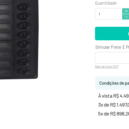
Não sei
meu CEP
Condições de p
À vista R$ 4.49
3x de R$ 1.497,
5x de R$ 898,2