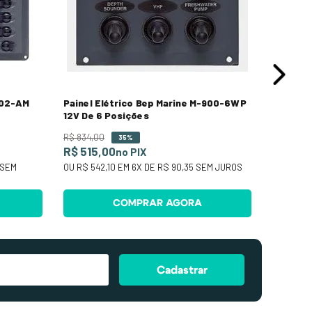
902-AM
Painel Elétrico Bep Marine M-900-6WP
12V De 6 Posições
R$
834
,
00
35%
R$ 515,00
no PIX
SEM
OU
R$ 542,10
EM
6
X DE
R$ 90,35
SEM JUROS
COMPRAR AGORA
Cadastrar