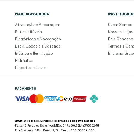
MAIS ACESSADOS
INSTITUCION
Atracação e Ancoragem
Quem Somos
Botes Infláveis
Nossas Lojas
Eletrônicos e Navegação
Fale Conosco
Deck, Cockpit e Costado
Termos e Con
Elétrica e Iluminação
Entre no Gru
Hidráulica
Esportes e Lazer
PAGAMENTO
2026 @ Todos os Direitos Reservados à Regatta Náutica
Força 10 Produtos Esportivos LTDA. CNPJ 00.968.443/0002-51
Rua Alvarenga, 2121 - Butantã, São Paulo - CEP: 05509-005