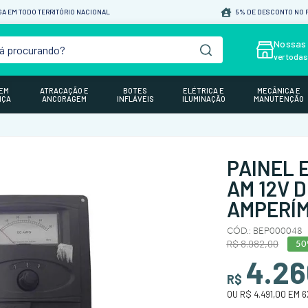
A EM TODO TERRITÓRIO NACIONAL
5% DE DESCONTO NO P
á procurando?
Nossas 
ver toda
GEM
ATRACAÇÃO E
BOTES
ELÉTRICA E
MECÂNICA E
NÇA
ANCORAGEM
INFLÁVEIS
ILUMINAÇÃO
MANUTENÇÃO
PAINEL 
AM 12V 
AMPERÍM
CÓD.
:
BEP000048
R$
8
.
982
,
00
5
4.26
R$
OU
R$ 4.491,00
EM
6