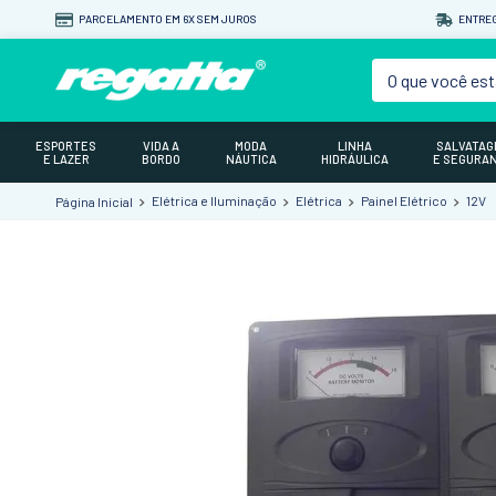
PARCELAMENTO EM 6X SEM JUROS
ENTREG
O que você est
ESPORTES
VIDA A
MODA
LINHA
SALVATA
E LAZER
BORDO
NÁUTICA
HIDRÁULICA
E SEGURA
Elétrica e Iluminação
Elétrica
Painel Elétrico
12V