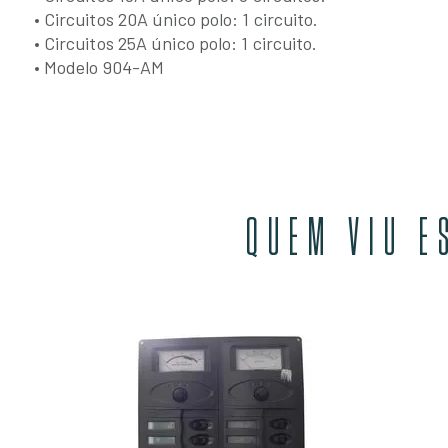
• Circuitos 20A único polo: 1 circuito.
• Circuitos 25A único polo: 1 circuito.
• Modelo 904-AM
QUEM VIU E
CSP6-F
EM