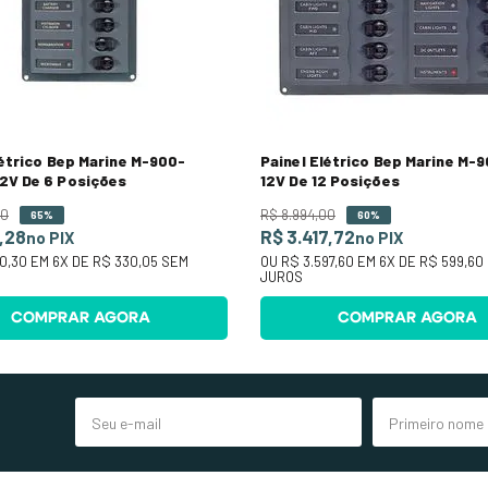
létrico Bep Marine M-900-
Painel Elétrico Bep Marine M-
2V De 6 Posições
12V De 12 Posições
0
R$
8
.
994
,
00
65%
60%
1,28
R$ 3.417,72
no PIX
no PIX
80,30
EM
6
X DE
R$ 330,05
SEM
OU
R$ 3.597,60
EM
6
X DE
R$ 599,60
JUROS
COMPRAR AGORA
COMPRAR AGORA