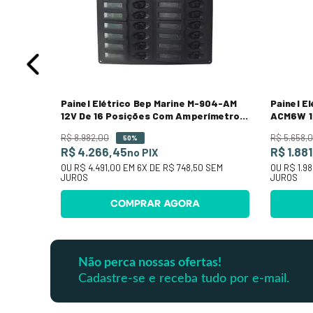
Painel Elétrico Bep Marine M-904-AM
Painel E
12V De 16 Posições Com Amperímetro E
ACM6W 1
Voltímetro
R$
8
.
982
,
00
R$
5
.
658
,
0
50%
R$ 4.266,45
R$ 1.88
no PIX
OU
R$ 4.491,00
EM
6
X DE
R$ 748,50
SEM
OU
R$ 1.9
JUROS
JUROS
COMPRAR AGORA
Não perca nossas ofertas!
Cadastre-se e receba tudo por e-mail.