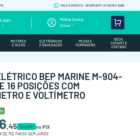
IX
FALE CONOSCO - WHATSAPP: (11) 99155-6288
Lojas
Entrar
s
DECK,
MOTORES
ELETRÔNICOS
PEÇAS E
COCKPIT E
E ÓLEOS
E NAVEGAÇÃO
FERRAGENS
COSTADO
ELÉTRICO BEP MARINE M-904-
DE 16 POSIÇÕES COM
ETRO E VOLTÍMETRO
0%
6
,
45
no PIX
5
% OFF
X DE
R$ 748,50
SEM JUROS