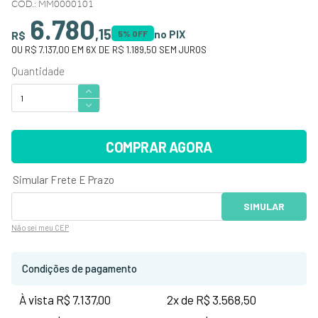
CÓD.
:
MM0000101
6.780
,
15
no PIX
R$
5
% OFF
OU
R$ 7.137,00
EM
6
X DE
R$ 1.189,50
SEM JUROS
COMPRAR AGORA
Não sei
meu CEP
Condições de pagamento
À vista R$ 7.137,00
2x de R$ 3.568,50