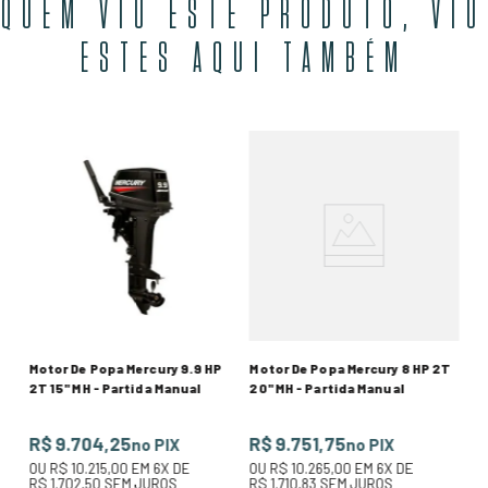
QUEM VIU ESTE PRODUTO, VIU
ESTES AQUI TAMBÉM
Mo
20
R$
O
R$
Motor De Popa Mercury 9.9 HP
Motor De Popa Mercury 8 HP 2T
2T 15" MH - Partida Manual
20" MH - Partida Manual
R$ 9.704,25
R$ 9.751,75
no PIX
no PIX
OU
R$ 10.215,00
EM
6
X DE
OU
R$ 10.265,00
EM
6
X DE
R$ 1.702,50
SEM JUROS
R$ 1.710,83
SEM JUROS