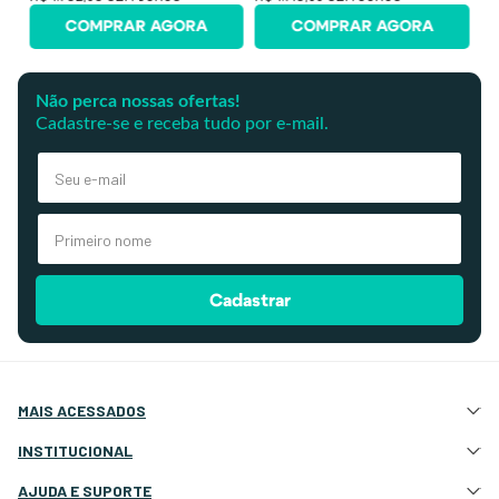
COMPRAR AGORA
COMPRAR AGORA
Não perca nossas ofertas!
Cadastre-se e receba tudo por e-mail.
Cadastrar
MAIS ACESSADOS
Atração e Ancoragem
INSTITUCIONAL
Botes Infláveis
Quem Somos
AJUDA E SUPORTE