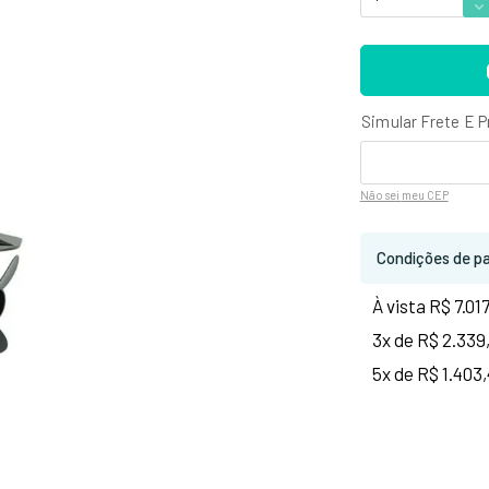
Não sei
meu CEP
Condições de p
À vista R$ 7.01
3x de R$ 2.339
5x de R$ 1.403