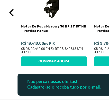
Motor De Popa Mercury 30 HP 2T 15" MH
Motor De
- Partida Manual
- Partid
R$ 19.418,00
R$ 9.70
no PIX
OU
R$ 20.440,00
EM
6
X DE
R$ 3.406,67
SEM
OU
R$ 10.2
JUROS
JUROS
COMPRAR AGORA
Não perca nossas ofertas!
Cadastre-se e receba tudo por e-mail.