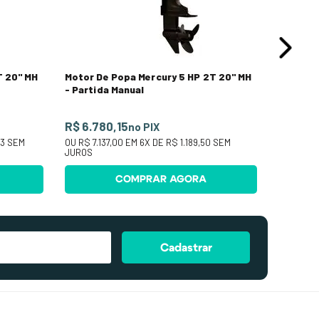
T 20" MH
Motor De Popa Mercury 5 HP 2T 20" MH
- Partida Manual
R$ 6.780,15
no PIX
83
SEM
OU
R$ 7.137,00
EM
6
X DE
R$ 1.189,50
SEM
JUROS
COMPRAR AGORA
Cadastrar