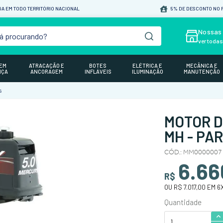
A EM TODO TERRITÓRIO NACIONAL
5% DE DESCONTO NO P
á procurando?
Nossas 
ver toda
GEM
ATRACAÇÃO E
BOTES
ELÉTRICA E
MECÂNICA E
NÇA
ANCORAGEM
INFLÁVEIS
ILUMINAÇÃO
MANUTENÇÃO
s
MOTOR D
MH - PA
CÓD.
:
MM0000007
6.66
R$
OU
R$ 7.017,00
EM
6