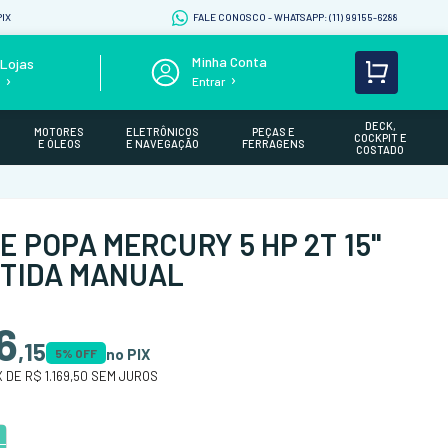
IX
FALE CONOSCO - WHATSAPP: (11) 99155-6288
Lojas
Entrar
s
DECK,
MOTORES
ELETRÔNICOS
PEÇAS E
COCKPIT E
E ÓLEOS
E NAVEGAÇÃO
FERRAGENS
COSTADO
E POPA MERCURY 5 HP 2T 15"
RTIDA MANUAL
6
,
15
no PIX
5
% OFF
X DE
R$ 1.169,50
SEM JUROS