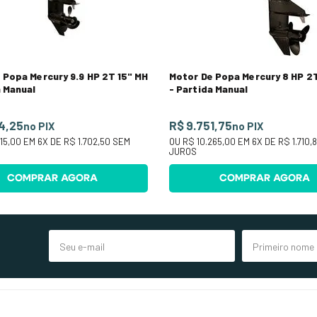
 Popa Mercury 9.9 HP 2T 15" MH
Motor De Popa Mercury 8 HP 2
a Manual
- Partida Manual
4,25
R$ 9.751,75
no PIX
no PIX
15,00
EM
6
X DE
R$ 1.702,50
SEM
OU
R$ 10.265,00
EM
6
X DE
R$ 1.710,
JUROS
COMPRAR AGORA
COMPRAR AGORA