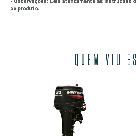
- Observações: Leia atentamente as instruções d
ao produto.
QUEM VIU E
T 15" MH
00
SEM