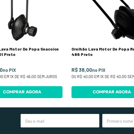
Lava Motor De Popa Seacoice
Orelhão Lava Motor De Popa R
1 Preto
486 Preto
70
R$ 38,00
no PIX
no PIX
00
EM
1
X DE
R$ 46,00
SEM JUROS
OU
R$ 40,00
EM
1
X DE
R$ 40,00
SEM
COMPRAR AGORA
COMPRAR AGORA