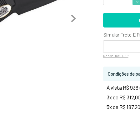
Não sei
meu CEP
Condições de p
À vista R$ 936
3x de R$ 312,0
5x de R$ 187,2