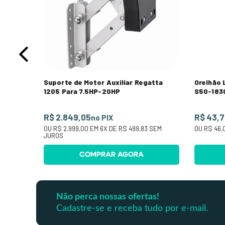
M JUROS
Suporte de Motor Auxiliar Regatta
Orelhão 
1205 Para 7.5HP-20HP
S50-1830
R$ 2.849,05
R$ 43,
no PIX
OU
R$ 2.999,00
EM
6
X DE
R$ 499,83
SEM
OU
R$ 46,
JUROS
COMPRAR AGORA
Não perca nossas ofertas!
Cadastre-se e receba tudo por e-mail.