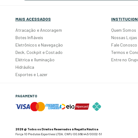
MAIS ACESSADOS
INSTITUCION
Atracação e Ancoragem
Quem Somos
Botes Infláveis
Nossas Lojas
Eletrônicos e Navegação
Fale Conosco
Deck, Cockpit e Costado
Termos e Con
Elétrica e Iluminação
Entre no Gru
Hidráulica
Esportes e Lazer
PAGAMENTO
2026 @ Todos os Direitos Reservados à Regatta Náutica
Força 10 Produtos Esportivos LTDA. CNPJ 00.968.443/0002-51