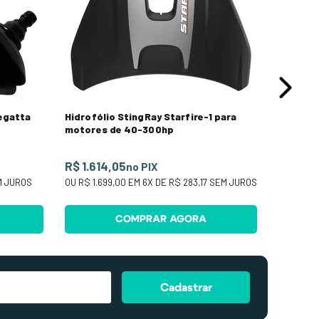
OU
R$ 1.3
egatta
Hidrofólio StingRay Starfire-1 para
motores de 40-300hp
R$ 1.614,05
no PIX
 JUROS
OU
R$ 1.699,00
EM
6
X DE
R$ 283,17
SEM JUROS
COMPRAR AGORA
Cadastrar