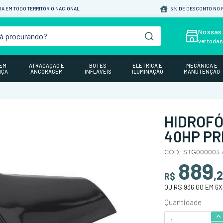
A EM TODO TERRITÓRIO NACIONAL
5% DE DESCONTO NO P
á procurando?
Nossas 
ver toda
GEM
ATRACAÇÃO E
BOTES
ELÉTRICA E
MECÂNICA E
NÇA
ANCORAGEM
INFLÁVEIS
ILUMINAÇÃO
MANUTENÇÃO
HIDROFÓ
40HP PR
CÓD.
:
STG000003 /
889
,
R$
OU
R$ 936,00
EM
6
X