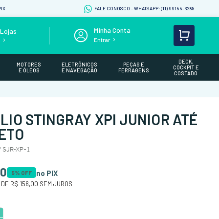
IX
FALE CONOSCO - WHATSAPP: (11) 99155-6288
Lojas
Entrar
s
DECK,
MOTORES
ELETRÔNICOS
PEÇAS E
COCKPIT E
E ÓLEOS
E NAVEGAÇÃO
FERRAGENS
COSTADO
LIO STINGRAY XPI JUNIOR ATÉ
ETO
 SJR-XP-1
20
no PIX
5
% OFF
 DE
R$ 156,00
SEM JUROS