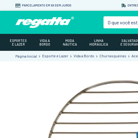
PARCELAMENTO EM 6X SEM JUROS
ENTREG
O que você est
ESPORTES
VIDA A
MODA
LINHA
SALVATA
E LAZER
BORDO
NÁUTICA
HIDRÁULICA
E SEGURA
Esporte e Lazer
Vida a Bordo
Churrasqueiras
Ace