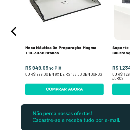
M JUROS
Mesa Náutica De Preparação Magma
Suporte 
T10-303B Branca
Churras
R$ 949,05
R$ 1.23
no PIX
OU
R$ 999,00
EM
6
X DE
R$ 166,50
SEM JUROS
OU
R$ 1.2
JUROS
COMPRAR AGORA
Não perca nossas ofertas!
Cadastre-se e receba tudo por e-mail.