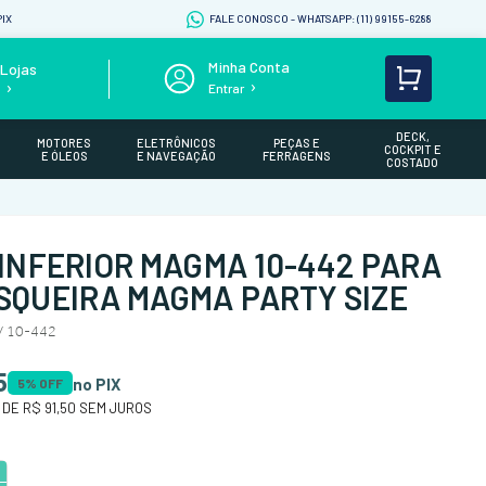
IX
FALE CONOSCO - WHATSAPP: (11) 99155-6288
Lojas
Entrar
s
DECK,
MOTORES
ELETRÔNICOS
PEÇAS E
COCKPIT E
E ÓLEOS
E NAVEGAÇÃO
FERRAGENS
COSTADO
INFERIOR MAGMA 10-442 PARA
QUEIRA MAGMA PARTY SIZE
/ 10-442
5
no PIX
5
% OFF
 DE
R$ 91,50
SEM JUROS