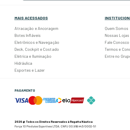
MAIS ACESSADOS
INSTITUCION
Atracação e Ancoragem
Quem Somos
Botes Infláveis
Nossas Lojas
Eletrônicos e Navegação
Fale Conosco
Deck, Cockpit e Costado
Termos e Con
Elétrica e Iluminação
Entre no Gru
Hidráulica
Esportes e Lazer
PAGAMENTO
2026 @ Todos os Direitos Reservados à Regatta Náutica
Força 10 Produtos Esportivos LTDA. CNPJ 00.968.443/0002-51