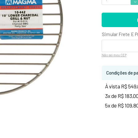
Não sei
meu CEP
Condições de p
À vista R$ 549
3x de R$ 183,0
5x de R$ 109,8