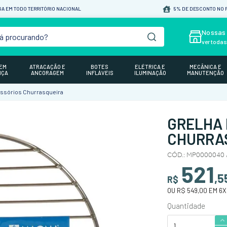
A EM TODO TERRITÓRIO NACIONAL
5% DE DESCONTO NO P
á procurando?
Nossas 
ver toda
GEM
ATRACAÇÃO E
BOTES
ELÉTRICA E
MECÂNICA E
NÇA
ANCORAGEM
INFLÁVEIS
ILUMINAÇÃO
MANUTENÇÃO
ssórios Churrasqueira
GRELHA 
CHURRAS
CÓD.
:
MP0000040 
521
,
5
R$
OU
R$ 549,00
EM
6
X