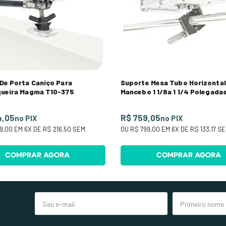
De Porta Caniço Para
Suporte Mesa Tubo Horizontal
queira Magma T10-375
Mancebo 1 1/8a 1 1/4 Polegada
4,05
R$ 759,05
no PIX
no PIX
99,00
EM
6
X DE
R$ 216,50
SEM
OU
R$ 799,00
EM
6
X DE
R$ 133,17
SE
COMPRAR AGORA
COMPRAR AGORA