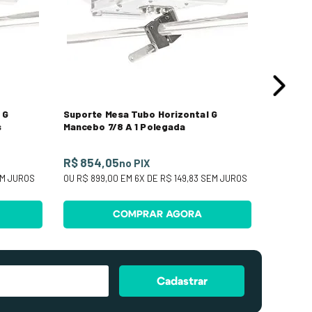
OU
R$ 54
 G
Suporte Mesa Tubo Horizontal G
s
Mancebo 7/8 A 1 Polegada
R$ 854,05
no PIX
M JUROS
OU
R$ 899,00
EM
6
X DE
R$ 149,83
SEM JUROS
COMPRAR AGORA
Cadastrar