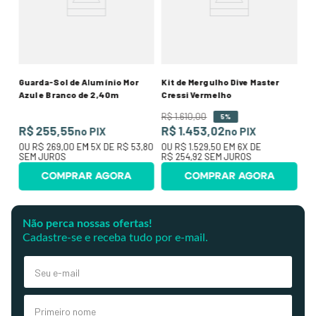
R
0
O
R$
Guarda-Sol de Alumínio Mor
Kit de Mergulho Dive Master
Azul e Branco de 2,40m
Cressi Vermelho
R$
1
.
610
,
00
5%
R$ 255,55
R$ 1.453,02
no PIX
no PIX
OU
R$ 269,00
EM
5
X DE
R$ 53,80
OU
R$ 1.529,50
EM
6
X DE
SEM JUROS
R$ 254,92
SEM JUROS
COMPRAR AGORA
COMPRAR AGORA
Não perca nossas ofertas!
Cadastre-se e receba tudo por e-mail.