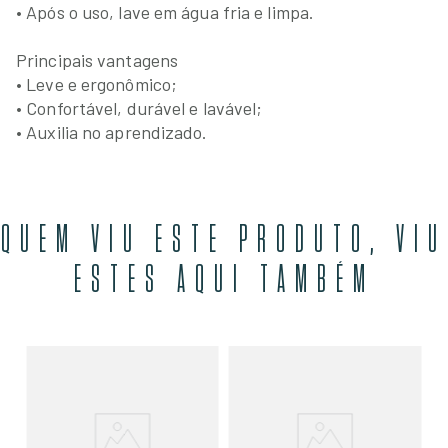
• Após o uso, lave em água fria e limpa.
Principais vantagens
• Leve e ergonômico;
• Confortável, durável e lavável;
• Auxilia no aprendizado.
QUEM VIU ESTE PRODUTO, VIU
ESTES AQUI TAMBÉM
Ki
Cr
R$