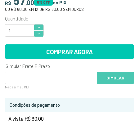
57
,
00
no PIX
R$
5
% OFF
OU
R$ 60,00
EM
1
X DE
R$ 60,00
SEM JUROS
COMPRAR AGORA
Não sei
meu CEP
Condições de pagamento
À vista R$ 60,00