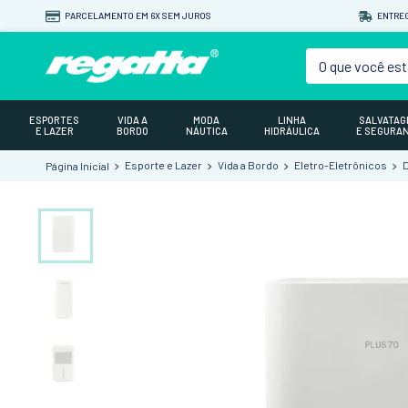
PARCELAMENTO EM 6X SEM JUROS
ENTREG
O que você est
ESPORTES
VIDA A
MODA
LINHA
SALVATA
E LAZER
BORDO
NÁUTICA
HIDRÁULICA
E SEGURA
Esporte e Lazer
Vida a Bordo
Eletro-Eletrônicos
D