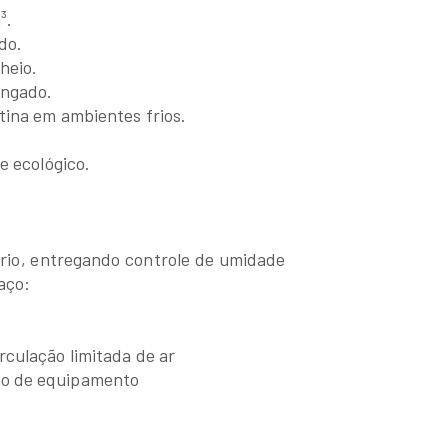
³.
do.
heio.
ongado.
tina em ambientes frios.
e ecológico.
ário, entregando controle de umidade
aço:
culação limitada de ar
to de equipamento