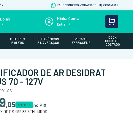
IX
FALE CONOSCO - WHATSAPP: (11) 99155-6288
Lojas
Entrar
s
DECK,
MOTORES
ELETRÔNICOS
PEÇAS E
COCKPIT E
E ÓLEOS
E NAVEGAÇÃO
FERRAGENS
COSTADO
IFICADOR DE AR DESIDRAT
 70 - 127V
 01.081
9
,
05
no PIX
5
% OFF
6
X DE
R$ 499,83
SEM JUROS