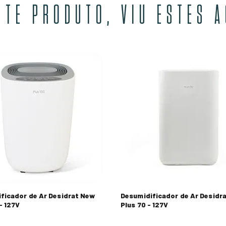
STE PRODUTO, VIU ESTES 
ficador de Ar Desidrat New
Desumidificador de Ar Desidr
- 127V
Plus 70 - 127V