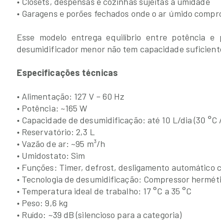
• Closets, despensas e cozinhas sujeitas à umidade
• Garagens e porões fechados onde o ar úmido compr
Esse modelo entrega equilíbrio entre potência e
desumidificador menor não tem capacidade suficiente
Especificações técnicas
• Alimentação: 127 V – 60 Hz
• Potência: ~165 W
• Capacidade de desumidificação: até 10 L/dia (30 °C
• Reservatório: 2,3 L
• Vazão de ar: ~95 m³/h
• Umidostato: Sim
• Funções: Timer, defrost, desligamento automático 
• Tecnologia de desumidificação: Compressor hermé
• Temperatura ideal de trabalho: 17 °C a 35 °C
• Peso: 9,6 kg
• Ruído: ~39 dB (silencioso para a categoria)