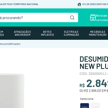
A EM TODO TERRITÓRIO NACIONAL
5% DE DESCONTO NO P
á procurando?
Nossas 
ver toda
GEM
ATRACAÇÃO E
BOTES
ELÉTRICA E
MECÂNICA E
NÇA
ANCORAGEM
INFLÁVEIS
ILUMINAÇÃO
MANUTENÇÃO
esumidificador
DESUMID
NEW PLUS
CÓD.
:
DES000012 /
2.84
R$
OU
R$ 2.999,00
EM
127V
220V