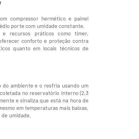
V
com compressor hermético e painel
médio porte com umidade constante.
o e recursos práticos como timer,
oferecer conforto e proteção contra
icos quanto em locais técnicos de
do do ambiente e o resfria usando um
letada no reservatório interno (2,3
mente e sinaliza que está na hora de
l mesmo em temperaturas mais baixas,
do de umidade.