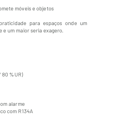
omete móveis e objetos
 praticidade para espaços onde um
 e um maior seria exagero.
 / 80 %UR)
com alarme
tico com R134A