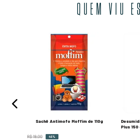
QUEM VIU E
 Cristal
M JUROS
Sachê Antimofo Moffim de 110g
Desumidi
Plus 150 
R$
19
,
00
45%