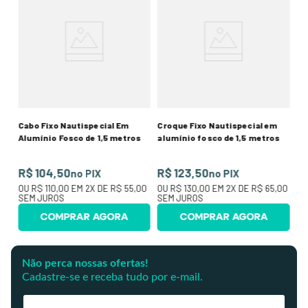
d
Cr
ros
M-
R
17
O
SE
Cabo Fixo Nautispecial Em
Croque Fixo Nautispecial em
Alumínio Fosco de 1,5 metros
alumínio fosco de 1,5 metros
R$ 104,50
R$ 123,50
no PIX
no PIX
OU
R$ 110,00
EM
2
X DE
R$ 55,00
OU
R$ 130,00
EM
2
X DE
R$ 65,00
SEM JUROS
SEM JUROS
COMPRAR AGORA
COMPRAR AGORA
Não perca nossas ofertas!
Cadastre-se e receba tudo por e-mail.