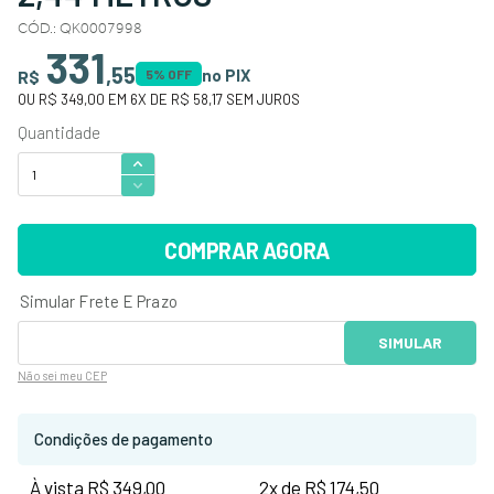
CÓD.
:
QK0007998
331
,
55
no PIX
R$
5
% OFF
OU
R$ 349,00
EM
6
X DE
R$ 58,17
SEM JUROS
COMPRAR AGORA
Não sei
meu CEP
Condições de pagamento
À vista R$ 349,00
2x de R$ 174,50