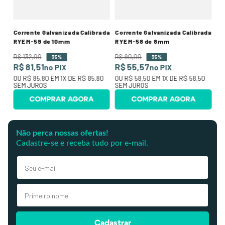
Corrente Galvanizada Calibrada
Corrente Galvanizada Calibrada
RYE M-59 de 10mm
RYE M-58 de 8mm
R$
132
,
00
R$
90
,
00
35%
35%
R$ 81,51
R$ 55,57
no PIX
no PIX
OU
R$ 85,80
EM
1
X DE
R$ 85,80
OU
R$ 58,50
EM
1
X DE
R$ 58,50
SEM JUROS
SEM JUROS
COMPRAR AGORA
COMPRAR AGORA
Não perca nossas ofertas!
Cadastre-se e receba tudo por e-mail.
Cadastrar