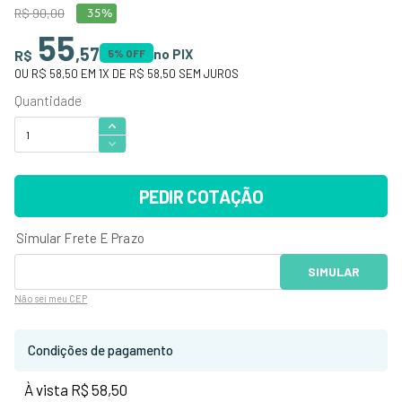
R$
90
,
00
35%
55
,
57
no PIX
R$
5
% OFF
OU
R$ 58,50
EM
1
X DE
R$ 58,50
SEM JUROS
PEDIR COTAÇÃO
Não sei
meu CEP
Condições de pagamento
À vista R$ 58,50