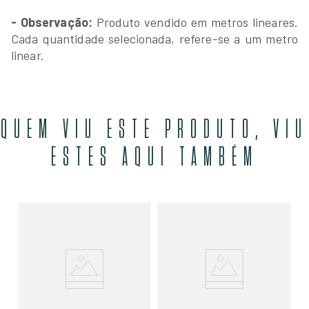
- Observação:
Produto vendido em metros lineares.
Cada quantidade selecionada, refere-se a um metro
linear.
QUEM VIU ESTE PRODUTO, VIU
ESTES AQUI TAMBÉM
ada
Co
RY
R$
R
45
O
SE