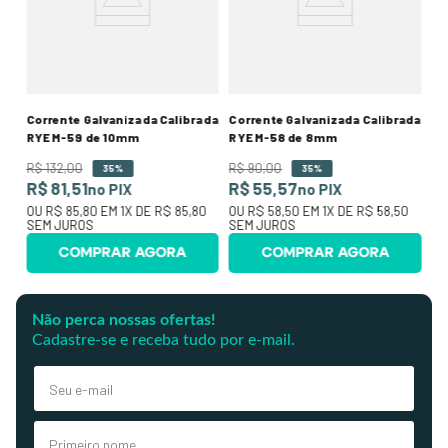
R
45
O
SE
Corrente Galvanizada Calibrada
Corrente Galvanizada Calibrada
RYE M-59 de 10mm
RYE M-58 de 8mm
R$
132
,
00
R$
90
,
00
35%
35%
R$ 81,51
R$ 55,57
no PIX
no PIX
OU
R$ 85,80
EM
1
X DE
R$ 85,80
OU
R$ 58,50
EM
1
X DE
R$ 58,50
SEM JUROS
SEM JUROS
COMPRAR AGORA
COMPRAR AGORA
Não perca nossas ofertas!
Cadastre-se e receba tudo por e-mail.