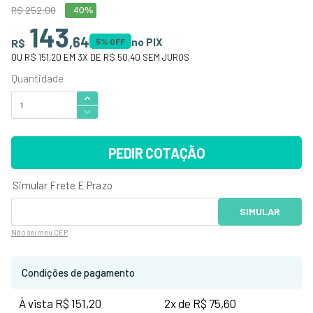
R$
252
,
00
40%
143
,
64
no PIX
R$
5
% OFF
OU
R$ 151,20
EM
3
X DE
R$ 50,40
SEM JUROS
PEDIR COTAÇÃO
Não sei
meu CEP
Condições de pagamento
À vista R$ 151,20
2x de R$ 75,60