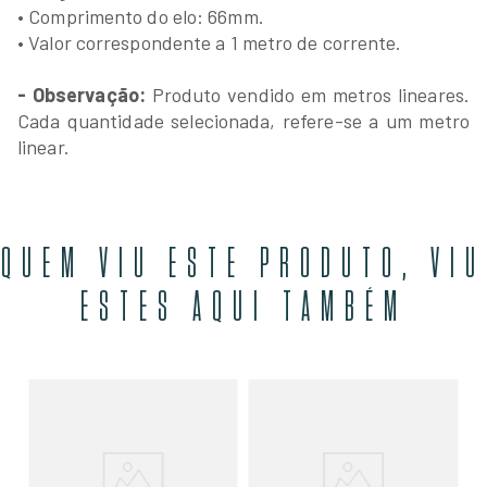
• Comprimento do elo: 66mm.
• Valor correspondente a 1 metro de corrente.
- Observação:
Produto vendido em metros lineares.
Cada quantidade selecionada, refere-se a um metro
linear.
QUEM VIU ESTE PRODUTO, VIU
ESTES AQUI TAMBÉM
ada
Co
RY
R$