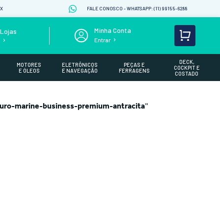
IX
FALE CONOSCO - WHATSAPP: (11) 99155-6288
Lojas
Entrar
s
DECK,
MOTORES
ELETRÔNICOS
PEÇAS E
COCKPIT E
E ÓLEOS
E NAVEGAÇÃO
FERRAGENS
COSTADO
ouro-marine-business-premium-antracita
"