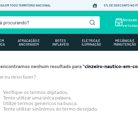
GA EM TODO TERRITÓRIO NACIONAL
5% DE DESCONTO NO P
á procurando?
Nossas 
ver toda
GEM
ATRACAÇÃO E
BOTES
ELÉTRICA E
MECÂNICA E
NÇA
ANCORAGEM
INFLÁVEIS
ILUMINAÇÃO
MANUTENÇÃO
 encontramos nenhum resultado para "
cinzeiro-nautico-em-c
e eu devo fazer?
Verifique os termos digitados.
Tente utilizar uma única palavra.
Utilize termos genéricos na busca.
Tente utilizar sinônimos do termo desejado.