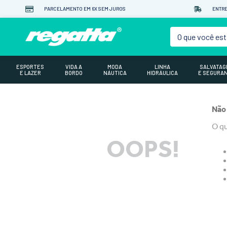
PARCELAMENTO EM 6X SEM JUROS
ENTRE
O que você est
ESPORTES
VIDA A
MODA
LINHA
SALVATA
E LAZER
BORDO
NÁUTICA
HIDRÁULICA
E SEGURA
Não
O qu
OOPS!