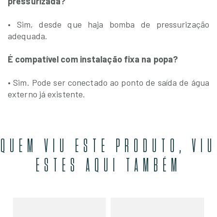
pressurizada?
• Sim, desde que haja bomba de pressurização
adequada.
É compatível com instalação fixa na popa?
• Sim. Pode ser conectado ao ponto de saída de água
externo já existente.
QUEM VIU ESTE PRODUTO, VIU
ESTES AQUI TAMBÉM
e
Ki