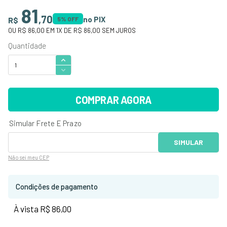
81
,
70
no PIX
R$
5
% OFF
OU
R$ 86,00
EM
1
X DE
R$ 86,00
SEM JUROS
COMPRAR AGORA
Não sei
meu CEP
Condições de pagamento
À vista R$ 86,00