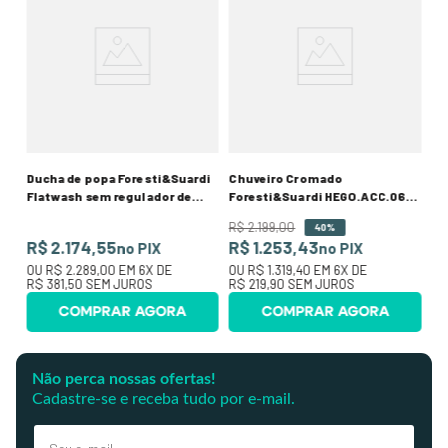
Fo
R$
R
73
O
R$
Ducha de popa Foresti&Suardi
Chuveiro Cromado
Flatwash sem regulador de
Foresti&Suardi HEGO.ACC.06
fluxo
com conexões
R$
2
.
199
,
00
40%
R$ 2.174,55
R$ 1.253,43
no PIX
no PIX
OU
R$ 2.289,00
EM
6
X DE
OU
R$ 1.319,40
EM
6
X DE
R$ 381,50
SEM JUROS
R$ 219,90
SEM JUROS
COMPRAR AGORA
COMPRAR AGORA
Não perca nossas ofertas!
Cadastre-se e receba tudo por e-mail.