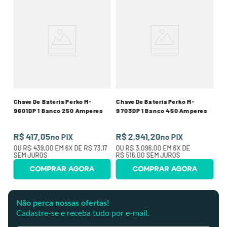
Ch
s
96
R
,00
O
SE
Chave De Bateria Perko M-
Chave De Bateria Perko M-
9601DP 1 Banco 250 Amperes
9703DP 1 Banco 450 Amperes
R$ 417,05
R$ 2.941,20
no PIX
no PIX
OU
R$ 439,00
EM
6
X DE
R$ 73,17
OU
R$ 3.096,00
EM
6
X DE
SEM JUROS
R$ 516,00
SEM JUROS
COMPRAR AGORA
COMPRAR AGORA
Não perca nossas ofertas!
Cadastre-se e receba tudo por e-mail.