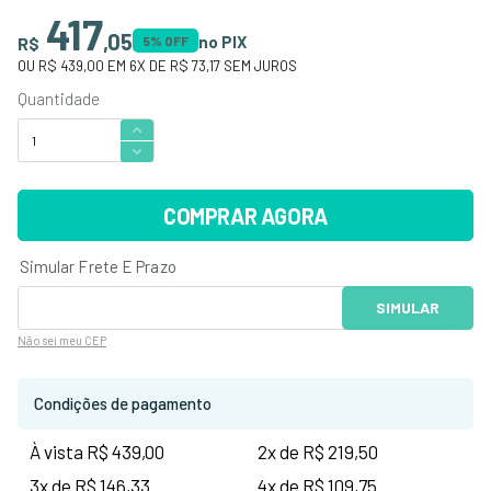
417
,
05
no PIX
R$
5
% OFF
OU
R$ 439,00
EM
6
X DE
R$ 73,17
SEM JUROS
COMPRAR AGORA
Não sei
meu CEP
Condições de pagamento
À vista R$ 439,00
2x de R$ 219,50
3x de R$ 146,33
4x de R$ 109,75