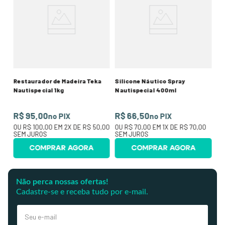
Je
R
00
O
SE
Restaurador de Madeira Teka
Silicone Náutico Spray
Nautispecial 1kg
Nautispecial 400ml
R$ 95,00
R$ 66,50
no PIX
no PIX
OU
R$ 100,00
EM
2
X DE
R$ 50,00
OU
R$ 70,00
EM
1
X DE
R$ 70,00
SEM JUROS
SEM JUROS
COMPRAR AGORA
COMPRAR AGORA
Não perca nossas ofertas!
Cadastre-se e receba tudo por e-mail.