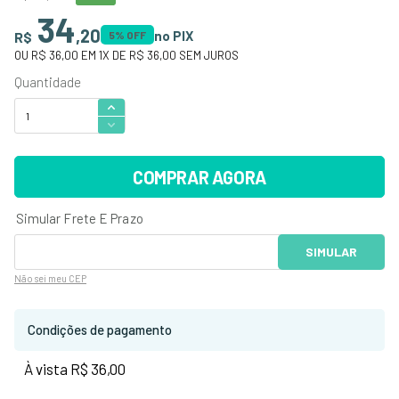
34
,
20
no PIX
R$
5
% OFF
OU
R$ 36,00
EM
1
X DE
R$ 36,00
SEM JUROS
COMPRAR AGORA
Não sei
meu CEP
Condições de pagamento
À vista R$ 36,00