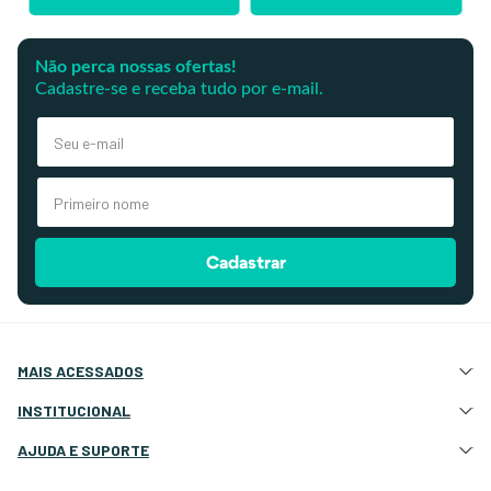
Não perca nossas ofertas!
Cadastre-se e receba tudo por e-mail.
Cadastrar
MAIS ACESSADOS
Atração e Ancoragem
INSTITUCIONAL
Botes Infláveis
Quem Somos
AJUDA E SUPORTE
Eletrônicos e Navegação
Nossas Lojas
Deck, Cockpit e Costado
Atendimento Site