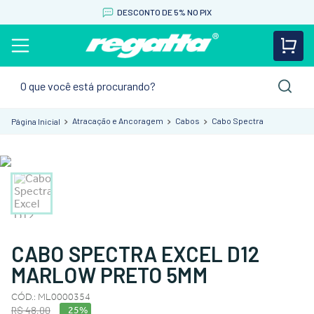
DESCONTO DE 5% NO PIX
O que você está procurando?
Atracação e Ancoragem
Cabos
Cabo Spectra
CABO SPECTRA EXCEL D12
MARLOW PRETO 5MM
CÓD.
:
ML0000354
R$
48
,
00
25%