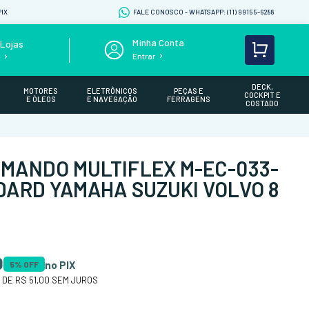
IX
FALE CONOSCO - WHATSAPP: (11) 99155-6288
Lojas
Entrar
s
DECK,
MOTORES
ELETRÔNICOS
PEÇAS E
COCKPIT E
E ÓLEOS
E NAVEGAÇÃO
FERRAGENS
COSTADO
MANDO MULTIFLEX M-EC-033-
DARD YAMAHA SUZUKI VOLVO 8
0
no PIX
5
% OFF
 DE
R$ 51,00
SEM JUROS