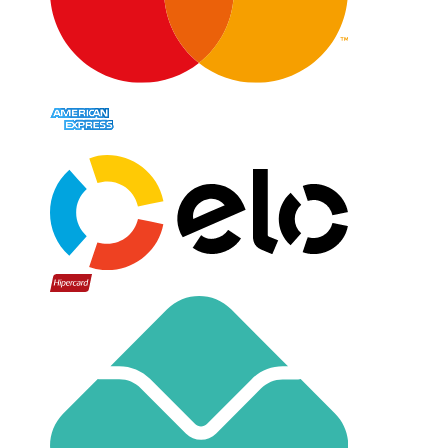
MAIS ACESSADOS
INSTITUCION
Atracação e Ancoragem
Quem Somos
Botes Infláveis
Nossas Lojas
Eletrônicos e Navegação
Fale Conosco
Deck, Cockpit e Costado
Termos e Con
Elétrica e Iluminação
Entre no Gru
Hidráulica