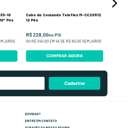
133-10
Cabo de Comando Teleflex M-CC20512
10” Pés
12 Pés
R$ 228,00
no PIX
M JUROS
OU
R$ 240,00
EM
4
X DE
R$ 60,00
SEM JUROS
COMPRAR AGORA
Cadastrar