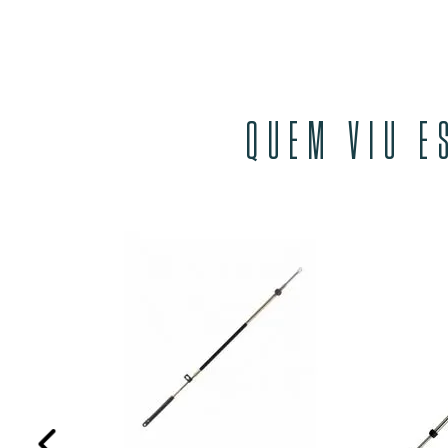
QUEM VIU E
CC20518
M JUROS