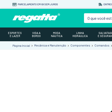
PARCELAMENTO EM 6X SEM JUROS
ENTREG
O que você est
ESPORTES
VIDA A
MODA
LINHA
SALVATA
E LAZER
BORDO
NÁUTICA
HIDRÁULICA
E SEGURA
Mecânica e Manutenção
Componentes
Comandos