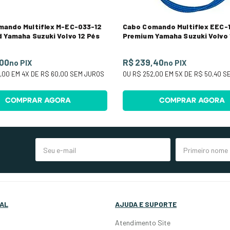
ando Multiflex M-EC-033-12
Cabo Comando Multiflex EEC-
 Yamaha Suzuki Volvo 12 Pés
Premium Yamaha Suzuki Volvo 
,00
R$ 239,40
no PIX
no PIX
,00
EM
4
X DE
R$ 60,00
SEM JUROS
OU
R$ 252,00
EM
5
X DE
R$ 50,40
SE
COMPRAR AGORA
COMPRAR AGORA