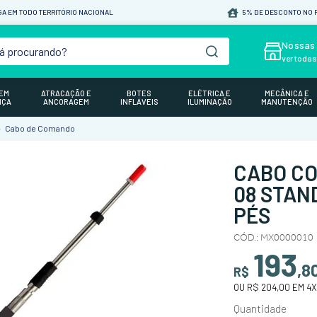
A EM TODO TERRITÓRIO NACIONAL
5% DE DESCONTO NO P
á procurando?
Nossas 
ver toda
GEM
ATRACAÇÃO E
BOTES
ELÉTRICA E
MECÂNICA E
NÇA
ANCORAGEM
INFLÁVEIS
ILUMINAÇÃO
MANUTENÇÃO
Cabo de Comando
CABO CO
08 STAN
PÉS
CÓD.
:
MX0000010
193
,
8
R$
OU
R$ 204,00
EM
4
X