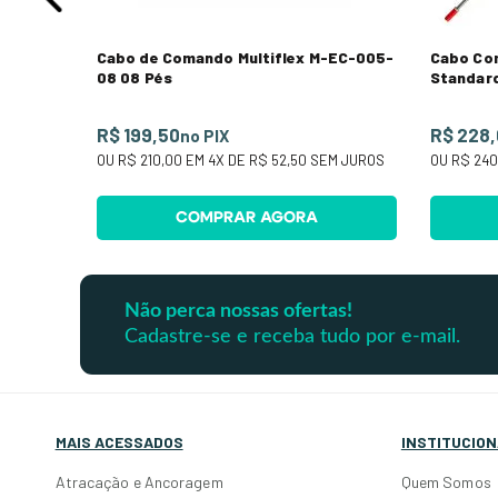
Cabo de Comando Multiflex M-EC-005-
Cabo Com
08 08 Pés
Standard
R$ 199,50
R$ 228
no PIX
OU
R$ 210,00
EM
4
X DE
R$ 52,50
SEM JUROS
OU
R$ 240
COMPRAR AGORA
Não perca nossas ofertas!
Cadastre-se e receba tudo por e-mail.