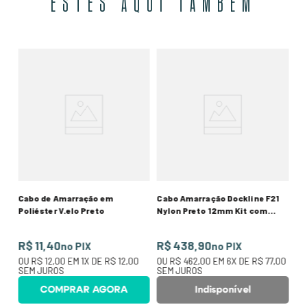
ESTES AQUI TAMBÉM
1
Ca
,6m
Ny
7,
R
,00
O
SE
Cabo de Amarração em
Cabo Amarração Dockline F21
Poliéster V.elo Preto
Nylon Preto 12mm Kit com
7,6m
R$ 11,40
R$ 438,90
no PIX
no PIX
OU
R$ 12,00
EM
1
X DE
R$ 12,00
OU
R$ 462,00
EM
6
X DE
R$ 77,00
SEM JUROS
SEM JUROS
COMPRAR AGORA
Indisponível