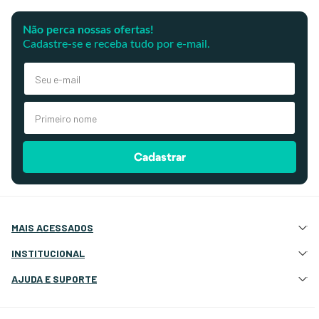
Não perca nossas ofertas!
Cadastre-se e receba tudo por e-mail.
Cadastrar
MAIS ACESSADOS
Atração e Ancoragem
INSTITUCIONAL
Botes Infláveis
Quem Somos
AJUDA E SUPORTE
Eletrônicos e Navegação
Nossas Lojas
Deck, Cockpit e Costado
Atendimento Site
Fale Conosco