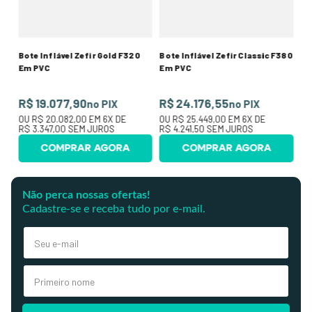
R$
Bote Inflável Zefir Gold F320
Bote Inflável Zefir Classic F380
Em PVC
Em PVC
R$ 19.077,90
R$ 24.176,55
no PIX
no PIX
OU
R$ 20.082,00
EM
6
X DE
OU
R$ 25.449,00
EM
6
X DE
R$ 3.347,00
SEM JUROS
R$ 4.241,50
SEM JUROS
COMPRAR AGORA
COMPRAR AGORA
Não perca nossas ofertas!
Cadastre-se e receba tudo por e-mail.