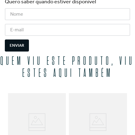
Quero saber quando estiver disponível
ENVIAR
QUEM VIU ESTE PRODUTO, VIU
ESTES AQUI TAMBÉM
 Em
Bo
PV
R
O