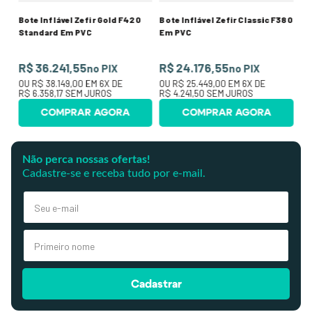
Bote Inflável Zefir Gold F420
Bote Inflável Zefir Classic F380
Standard Em PVC
Em PVC
R$ 36.241,55
R$ 24.176,55
no PIX
no PIX
OU
R$ 38.149,00
EM
6
X DE
OU
R$ 25.449,00
EM
6
X DE
R$ 6.358,17
SEM JUROS
R$ 4.241,50
SEM JUROS
COMPRAR AGORA
COMPRAR AGORA
Não perca nossas ofertas!
Cadastre-se e receba tudo por e-mail.
Cadastrar