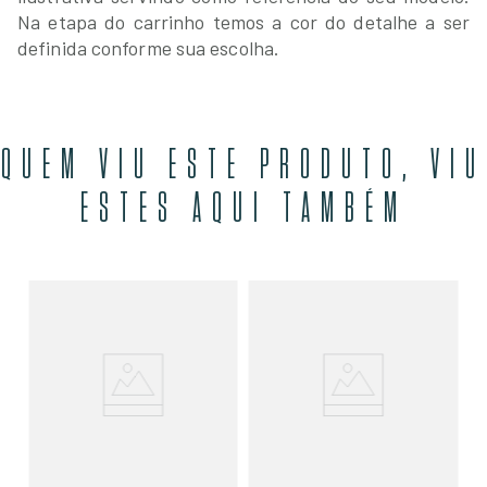
Na etapa do carrinho temos a cor do detalhe a ser
definida conforme sua escolha.
QUEM VIU ESTE PRODUTO, VIU
ESTES AQUI TAMBÉM
Bo
Ge
R
O
R$