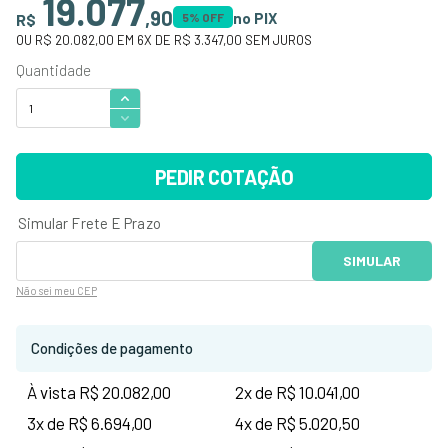
19.077
,
90
no PIX
R$
5
% OFF
OU
R$ 20.082,00
EM
6
X DE
R$ 3.347,00
SEM JUROS
PEDIR COTAÇÃO
Não sei
meu CEP
Condições de pagamento
À vista R$ 20.082,00
2x de R$ 10.041,00
3x de R$ 6.694,00
4x de R$ 5.020,50