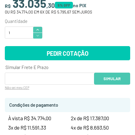
33.035
,
30
no PIX
R$
5
% OFF
OU
R$ 34.774,00
EM
6
X DE
R$ 5.795,67
SEM JUROS
PEDIR COTAÇÃO
Não sei
meu CEP
Condições de pagamento
À vista R$ 34.774,00
2x de R$ 17.387,00
3x de R$ 11.591,33
4x de R$ 8.693,50