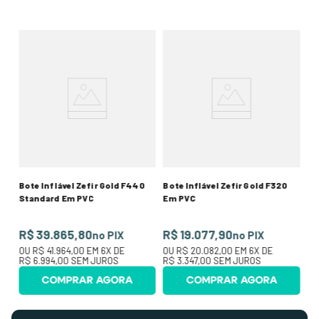
 Em
Bo
Em
R$
O
R$
Bote Inflável Zefir Gold F440
Bote Inflável Zefir Gold F320
Standard Em PVC
Em PVC
R$ 39.865,80
R$ 19.077,90
no PIX
no PIX
OU
R$ 41.964,00
EM
6
X DE
OU
R$ 20.082,00
EM
6
X DE
R$ 6.994,00
SEM JUROS
R$ 3.347,00
SEM JUROS
COMPRAR AGORA
COMPRAR AGORA