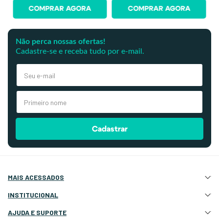
COMPRAR AGORA
COMPRAR AGORA
Não perca nossas ofertas!
Cadastre-se e receba tudo por e-mail.
Cadastrar
MAIS ACESSADOS
Atração e Ancoragem
INSTITUCIONAL
Botes Infláveis
Quem Somos
AJUDA E SUPORTE
Eletrônicos e Navegação