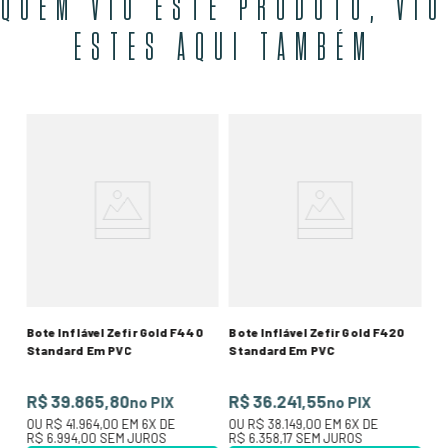
QUEM VIU ESTE PRODUTO, VIU
ESTES AQUI TAMBÉM
Bo
Em
R
O
R$
Bote Inflável Zefir Gold F440
Bote Inflável Zefir Gold F420
Standard Em PVC
Standard Em PVC
R$ 39.865,80
R$ 36.241,55
no PIX
no PIX
OU
R$ 41.964,00
EM
6
X DE
OU
R$ 38.149,00
EM
6
X DE
R$ 6.994,00
SEM JUROS
R$ 6.358,17
SEM JUROS