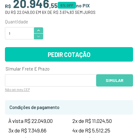
20.946
,
55
no PIX
R$
5
% OFF
OU
R$ 22.049,00
EM
6
X DE
R$ 3.674,83
SEM JUROS
PEDIR COTAÇÃO
Não sei
meu CEP
Condições de pagamento
À vista R$ 22.049,00
2x de R$ 11.024,50
3x de R$ 7.349,66
4x de R$ 5.512,25