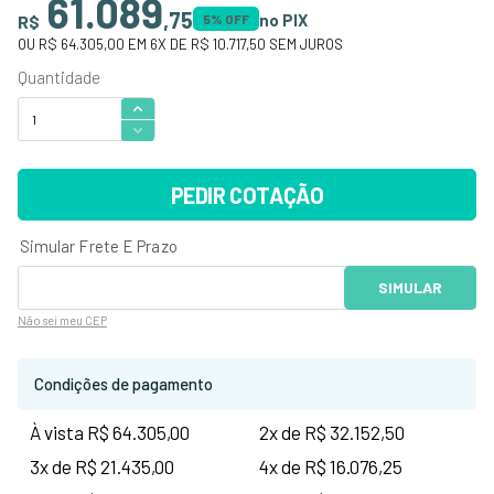
61.089
,
75
no PIX
R$
5
% OFF
OU
R$ 64.305,00
EM
6
X DE
R$ 10.717,50
SEM JUROS
PEDIR COTAÇÃO
Não sei
meu CEP
Condições de pagamento
À vista R$ 64.305,00
2x de R$ 32.152,50
3x de R$ 21.435,00
4x de R$ 16.076,25