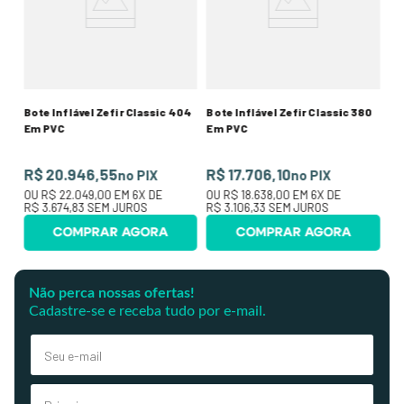
R
O
R$
Bote Inflável Zefir Classic 404
Bote Inflável Zefir Classic 380
Em PVC
Em PVC
R$ 20.946,55
R$ 17.706,10
no PIX
no PIX
OU
R$ 22.049,00
EM
6
X DE
OU
R$ 18.638,00
EM
6
X DE
R$ 3.674,83
SEM JUROS
R$ 3.106,33
SEM JUROS
COMPRAR AGORA
COMPRAR AGORA
Não perca nossas ofertas!
Cadastre-se e receba tudo por e-mail.