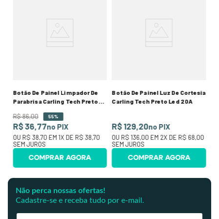
Bo
o
Te
R$
R
0
O
SE
Botão De Painel Limpador De
Botão De Painel Luz De Cortesia
Parabrisa Carling Tech Preto
Carling Tech Preto Led 20A
Com Led 12V
R$
86
,
00
55%
R$ 36,77
R$ 129,20
no PIX
no PIX
OU
R$ 38,70
EM
1
X DE
R$ 38,70
OU
R$ 136,00
EM
2
X DE
R$ 68,00
SEM JUROS
SEM JUROS
COMPRAR AGORA
COMPRAR AGORA
Não perca nossas ofertas!
Cadastre-se e receba tudo por e-mail.