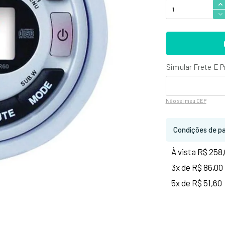
Não sei
meu CEP
Condições de p
À vista R$ 258
3x de R$ 86,00
5x de R$ 51,60