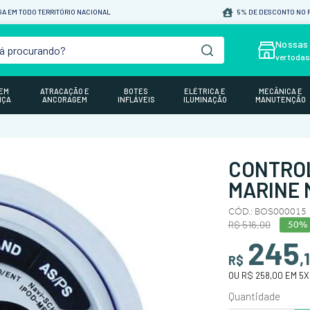
A EM TODO TERRITÓRIO NACIONAL
5% DE DESCONTO NO P
á procurando?
Nossas 
ver toda
GEM
ATRACAÇÃO E
BOTES
ELÉTRICA E
MECÂNICA E
NÇA
ANCORAGEM
INFLÁVEIS
ILUMINAÇÃO
MANUTENÇÃO
CONTROL
MARINE 
CÓD.
:
BOS000015
R$
516
,
00
50%
245
,
R$
OU
R$ 258,00
EM
5
X