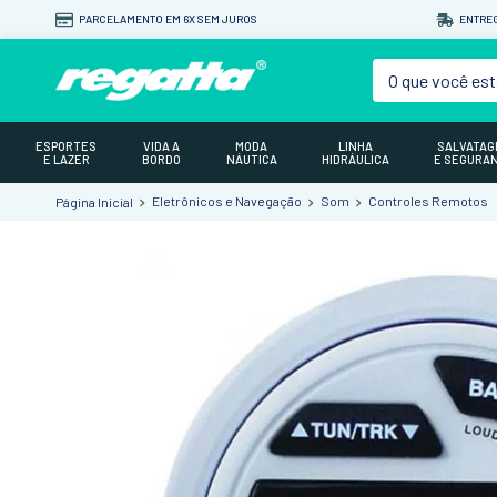
PARCELAMENTO EM 6X SEM JUROS
ENTREG
O que você est
ESPORTES
VIDA A
MODA
LINHA
SALVATA
E LAZER
BORDO
NÁUTICA
HIDRÁULICA
E SEGURA
Eletrônicos e Navegação
Som
Controles Remotos