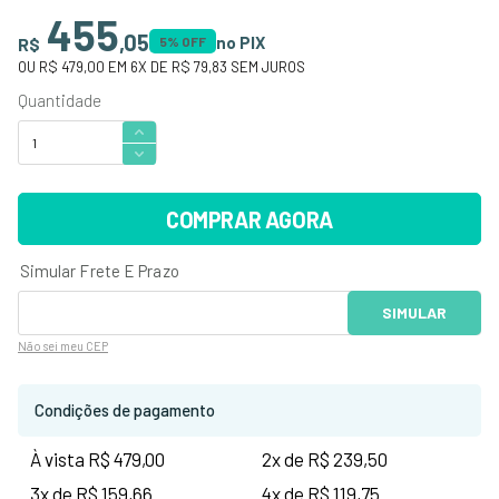
455
,
05
no PIX
R$
5
% OFF
OU
R$ 479,00
EM
6
X DE
R$ 79,83
SEM JUROS
COMPRAR AGORA
Não sei
meu CEP
Condições de pagamento
À vista R$ 479,00
2x de R$ 239,50
3x de R$ 159,66
4x de R$ 119,75