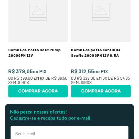
R
O
SE
Bomba de Porão Boat Pump
Bomba de porão contínua
2000GPH 12V
Seaflo 2000GPH 12V 8.5A
R$ 379,05
R$ 312,55
no PIX
no PIX
OU
R$ 399,00
EM
6
X DE
R$ 66,50
OU
R$ 329,00
EM
6
X DE
R$ 54,83
SEM JUROS
SEM JUROS
COMPRAR AGORA
COMPRAR AGORA
Não perca nossas ofertas!
Cadastre-se e receba tudo por e-mail.