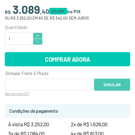
3.089
,
40
no PIX
R$
5
% OFF
OU
R$ 3.252,00
EM
6
X DE
R$ 542,00
SEM JUROS
COMPRAR AGORA
Não sei
meu CEP
Condições de pagamento
À vista R$ 3.252,00
2x de R$ 1.626,00
3x de R$ 1.084,00
4x de R$ 813,00