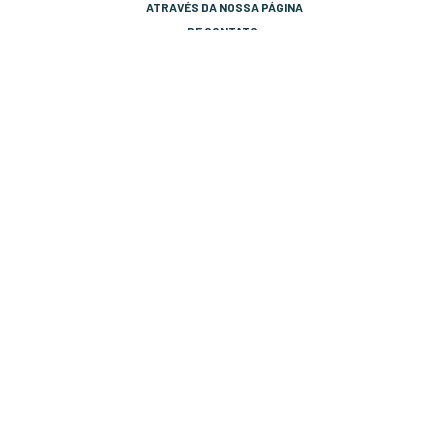
Site Seguro
ATRAVÉS DA NOSSA PÁGINA
Política de Troca
DE CONTATO.
FALE CONOSCO
PAGAMENTO
SEGURANÇA
FIQUE LIGADO