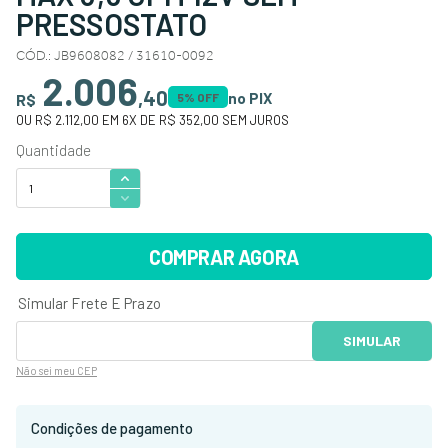
PRESSOSTATO
CÓD.
:
JB9608082 / 31610-0092
2.006
,
40
no PIX
R$
5
% OFF
OU
R$ 2.112,00
EM
6
X DE
R$ 352,00
SEM JUROS
COMPRAR AGORA
Não sei
meu CEP
Condições de pagamento