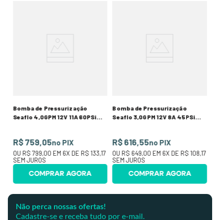
Bo
Max
Ja
40
R$
O
R$
Bomba de Pressurização
Bomba de Pressurização
Seaflo 4,0GPM 12V 11A 60PSi
Seaflo 3,0GPM 12V 8A 45PSi
51S
33S
R$ 759,05
R$ 616,55
no PIX
no PIX
OU
R$ 799,00
EM
6
X DE
R$ 133,17
OU
R$ 649,00
EM
6
X DE
R$ 108,17
SEM JUROS
SEM JUROS
COMPRAR AGORA
COMPRAR AGORA
Não perca nossas ofertas!
Cadastre-se e receba tudo por e-mail.