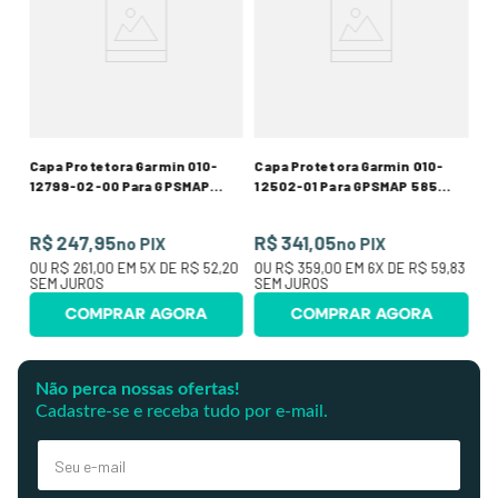
R
O
SE
Capa Protetora Garmin 010-
Capa Protetora Garmin 010-
12799-02-00 Para GPSMAP
12502-01 Para GPSMAP 585
8x16
Plus
R$ 247,95
R$ 341,05
no PIX
no PIX
OU
R$ 261,00
EM
5
X DE
R$ 52,20
OU
R$ 359,00
EM
6
X DE
R$ 59,83
SEM JUROS
SEM JUROS
COMPRAR AGORA
COMPRAR AGORA
Não perca nossas ofertas!
Cadastre-se e receba tudo por e-mail.