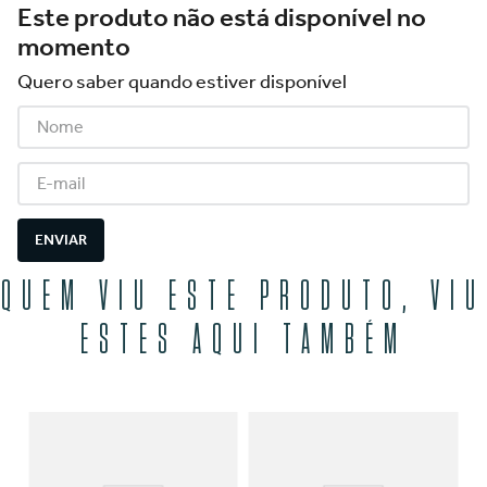
Este produto não está disponível no
momento
Quero saber quando estiver disponível
ENVIAR
QUEM VIU ESTE PRODUTO, VIU
ESTES AQUI TAMBÉM
Ca
12