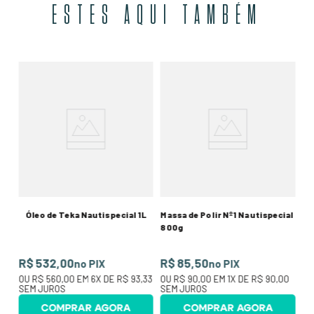
ESTES AQUI TAMBÉM
Ól
Te
R
00
O
R$
Óleo de Teka Nautispecial 1L
Massa de Polir Nº1 Nautispecial
800g
R$ 532,00
R$ 85,50
no PIX
no PIX
OU
R$ 560,00
EM
6
X DE
R$ 93,33
OU
R$ 90,00
EM
1
X DE
R$ 90,00
SEM JUROS
SEM JUROS
COMPRAR AGORA
COMPRAR AGORA