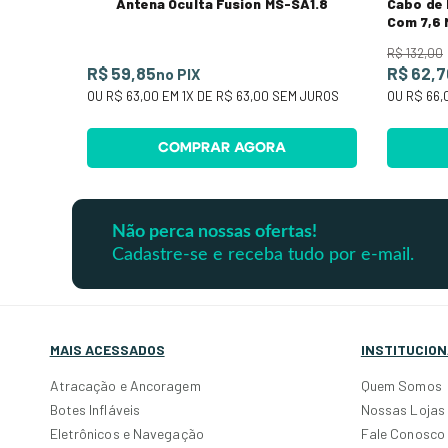
Antena Oculta Fusion MS-SA1.8
Cabo de
Com 7,6 
R$
132
,
00
R$ 59,85
R$ 62,7
no PIX
OU
R$ 63,00
EM
1
X DE
R$ 63,00
SEM JUROS
OU
R$ 66,
COMPRAR AGORA
Não perca nossas ofertas!
Cadastre-se e receba tudo por e-mail.
MAIS ACESSADOS
INSTITUCION
Atracação e Ancoragem
Quem Somos
Botes Infláveis
Nossas Lojas
Eletrônicos e Navegação
Fale Conosco