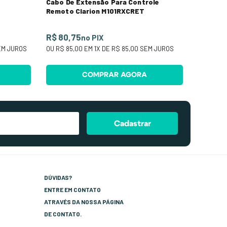
Cabo De Extensão Para Controle
Remoto Clarion M101RXCRET
R$ 80,75
no PIX
M JUROS
OU
R$ 85,00
EM
1
X DE
R$ 85,00
SEM JUROS
COMPRAR AGORA
Cadastrar
DÚVIDAS?
ENTRE EM CONTATO
ATRAVÉS DA NOSSA PÁGINA
DE CONTATO.