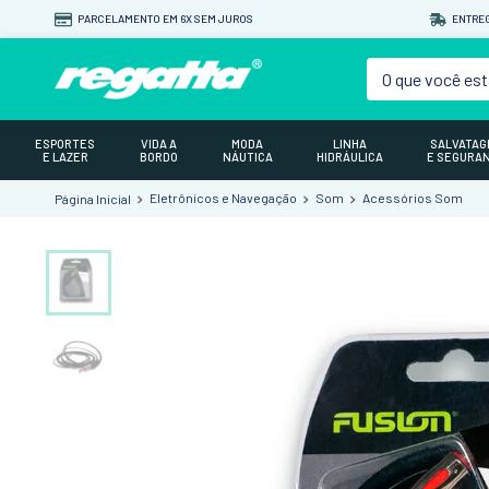
PARCELAMENTO EM 6X SEM JUROS
ENTREG
O que você est
ESPORTES
VIDA A
MODA
LINHA
SALVATA
E LAZER
BORDO
NÁUTICA
HIDRÁULICA
E SEGURA
Eletrônicos e Navegação
Som
Acessórios Som