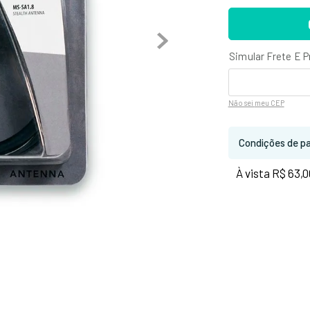
Não sei
meu CEP
Condições de p
À vista R$ 63,0