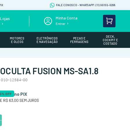
IX
FALE CONOSCO - WHATSAPP: (11) 99155-6288
Lojas
Entrar
s
DECK,
MOTORES
ELETRÔNICOS
PEÇAS E
COCKPIT E
E ÓLEOS
E NAVEGAÇÃO
FERRAGENS
COSTADO
OCULTA FUSION MS-SA1.8
 010-12584-00
no PIX
5
% OFF
DE
R$ 63,00
SEM JUROS