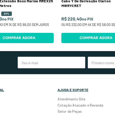
 Extensão Boss Marine MREX25
Cabo Y De Derivação Clarion
Metros
MWRYCRET
50%
0
R$ 220,40
no PIX
no PIX
00
EM
1
X DE
R$ 66,00
SEM JUROS
OU
R$ 232,00
EM
4
X DE
R$ 58,00
SE
COMPRAR AGORA
COMPRAR AGORA
AL
AJUDA E SUPORTE
Atendimento Site
Cotação Atacado e Revenda
Setor de Peças