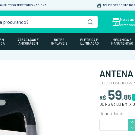
A EM TODO TERRITÓRIO NACIONAL
5% DE DESCONTO NO P
á procurando?
Nossas 
ver toda
GEM
ATRACAÇÃO E
BOTES
ELÉTRICA E
MECÂNICA E
NÇA
ANCORAGEM
INFLÁVEIS
ILUMINAÇÃO
MANUTENÇÃO
ANTENA 
CÓD.
:
FUS000039 /
59
,
85
R$
OU
R$ 63,00
EM
1
X 