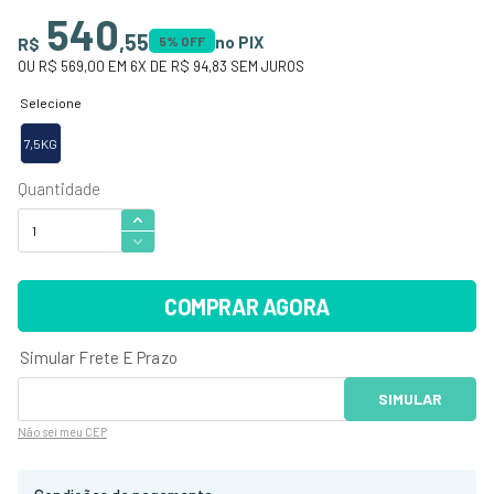
540
,
55
no PIX
R$
5
% OFF
OU
R$ 569,00
EM
6
X DE
R$ 94,83
SEM JUROS
7,5KG
COMPRAR AGORA
Não sei
meu CEP