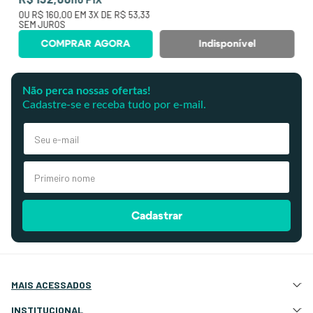
OU
R$ 160,00
EM
3
X DE
R$ 53,33
SEM JUROS
COMPRAR AGORA
Indisponível
Não perca nossas ofertas!
Cadastre-se e receba tudo por e-mail.
Cadastrar
MAIS ACESSADOS
Atração e Ancoragem
INSTITUCIONAL