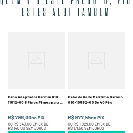
QUEM VIU ESTE PRODUTO, VIU
ESTES AQUI TAMBÉM
nos
Mu
Ga
R
O
R$
Cabo Adaptador Garmin 010-
Cabo de Rede Marítima Garmin
11612-00 6 Pinos Fêmea para 8
010-10552-00 De 40 Pés
Pinos Macho
R$ 798,00
R$ 977,55
no PIX
no PIX
OU
R$ 840,00
EM
6
X DE
OU
R$ 1.029,00
EM
6
X DE
R$ 140,00
SEM JUROS
R$ 171,50
SEM JUROS