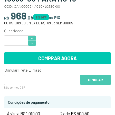
CÓD.
:
GAN000024 / 010-10580-00
968
,
05
no PIX
R$
5
% OFF
OU
R$ 1.019,00
EM
6
X DE
R$ 169,83
SEM JUROS
COMPRAR AGORA
Não sei
meu CEP
Condições de pagamento
À vista R$ 1.019,00
2x de R$ 509,50