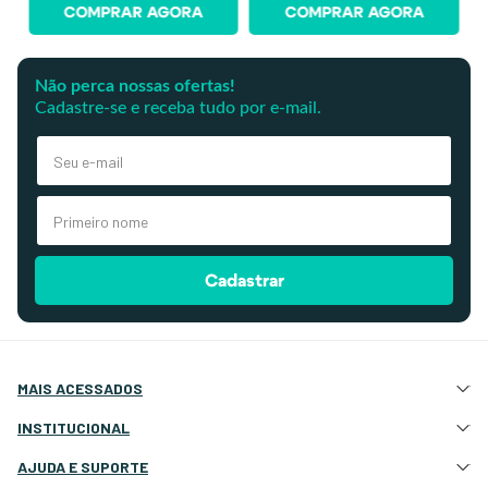
COMPRAR AGORA
COMPRAR AGORA
Não perca nossas ofertas!
Cadastre-se e receba tudo por e-mail.
Cadastrar
MAIS ACESSADOS
Atração e Ancoragem
INSTITUCIONAL
Botes Infláveis
Quem Somos
AJUDA E SUPORTE
Eletrônicos e Navegação