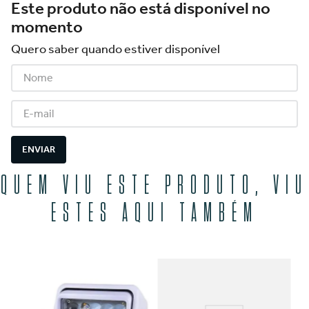
Este produto não está disponível no
momento
Quero saber quando estiver disponível
ENVIAR
QUEM VIU ESTE PRODUTO, VIU
ESTES AQUI TAMBÉM
6SL
Fa
12