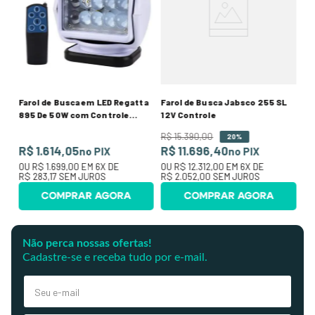
R
O
R$
Farol de Busca em LED Regatta
Farol de Busca Jabsco 255 SL
895 De 50W com Controle
12V Controle
Remoto Wireless Bivolt
R$
15
.
390
,
00
20%
R$ 1.614,05
R$ 11.696,40
no PIX
no PIX
OU
R$ 1.699,00
EM
6
X DE
OU
R$ 12.312,00
EM
6
X DE
R$ 283,17
SEM JUROS
R$ 2.052,00
SEM JUROS
COMPRAR AGORA
COMPRAR AGORA
Não perca nossas ofertas!
Cadastre-se e receba tudo por e-mail.