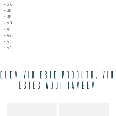
• 37.
• 38.
• 39.
• 40.
• 41.
• 42.
• 43.
• 44.
QUEM VIU ESTE PRODUTO, VIU
ESTES AQUI TAMBÉM
Mo