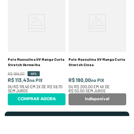
Polo Masculina UV Manga Curta
Polo Masculina UV Manga Curta
Stretch Vermelha
Stretch Cinza
R$
199
,
00
40%
R$ 113,43
R$ 190,00
no PIX
no PIX
OU
R$ 119,40
EM
2
X DE
R$ 59,70
OU
R$ 200,00
EM
4
X DE
SEM JUROS
R$ 50,00
SEM JUROS
COMPRAR AGORA
Indisponível
Não perca nossas ofertas!
Cadastre-se e receba tudo por e-mail.