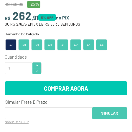
R$
369
,
00
25%
262
,
91
no PIX
R$
5
% OFF
OU
R$ 276,75
EM
5
X DE
R$ 55,35
SEM JUROS
37
38
39
40
41
42
43
44
COMPRAR AGORA
Não sei
meu CEP