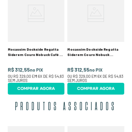
Si
Ca
R
17
O
SE
Mocassim Dockside Regatta
Mocassim Dockside Regatta
Sider em Couro Nobuck Café e
Sider em Couro Nobuck
Sola Branca
Castanho e Sola Branca
R$ 312,55
R$ 312,55
no PIX
no PIX
OU
R$ 329,00
EM
6
X DE
R$ 54,83
OU
R$ 329,00
EM
6
X DE
R$ 54,83
SEM JUROS
SEM JUROS
COMPRAR AGORA
COMPRAR AGORA
PRODUTOS ASSOCIADOS