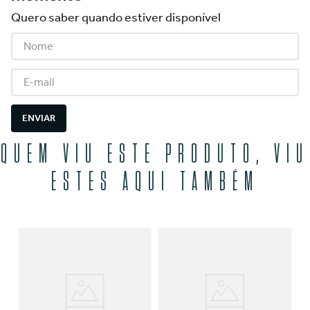
Quero saber quando estiver disponível
ENVIAR
QUEM VIU ESTE PRODUTO, VIU
ESTES AQUI TAMBÉM
Ól
Qu
50
R