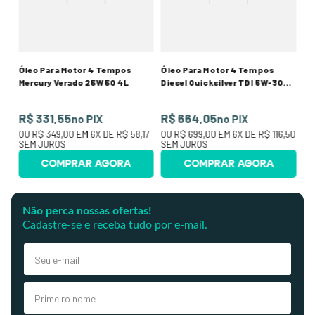
,50
O
SE
Óleo Para Motor 4 Tempos
Óleo Para Motor 4 Tempos
Mercury Verado 25W50 4L
Diesel Quicksilver TDI 5W-30
Galão 4L
R$ 331,55
R$ 664,05
no PIX
no PIX
OU
R$ 349,00
EM
6
X DE
R$ 58,17
OU
R$ 699,00
EM
6
X DE
R$ 116,50
SEM JUROS
SEM JUROS
COMPRAR AGORA
COMPRAR AGORA
Não perca nossas ofertas!
Cadastre-se e receba tudo por e-mail.