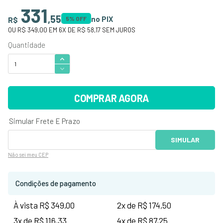
331
,
55
no PIX
R$
5
% OFF
OU
R$ 349,00
EM
6
X DE
R$ 58,17
SEM JUROS
COMPRAR AGORA
Não sei
meu CEP
Condições de pagamento
À vista R$ 349,00
2x de R$ 174,50
3x de R$ 116,33
4x de R$ 87,25