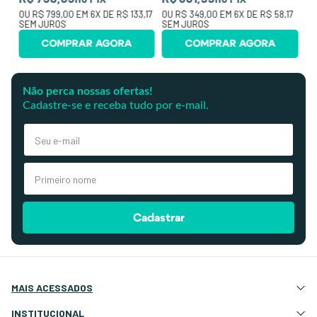
OU
R$ 799,00
EM
6
X DE
R$ 133,17
OU
R$ 349,00
EM
6
X DE
R$ 58,17
SEM JUROS
SEM JUROS
COMPRAR AGORA
COMPRAR AGORA
Não perca nossas ofertas!
Cadastre-se e receba tudo por e-mail.
Cadastrar
MAIS ACESSADOS
Atração e Ancoragem
INSTITUCIONAL