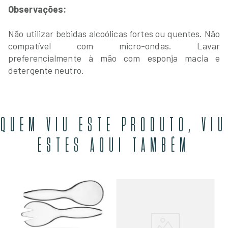
Observações:
Não utilizar bebidas alcoólicas fortes ou quentes. Não
compatível com micro-ondas. Lavar
preferencialmente à mão com esponja macia e
detergente neutro.
QUEM VIU ESTE PRODUTO, VIU
ESTES AQUI TAMBÉM
Pe
Ho