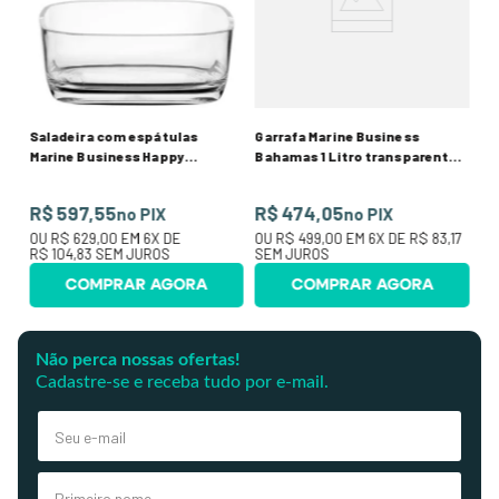
R
O
SE
Saladeira com espátulas
Garrafa Marine Business
Marine Business Happy
Bahamas 1 Litro transparente 2
transparente
peças
R$ 597,55
R$ 474,05
no PIX
no PIX
OU
R$ 629,00
EM
6
X DE
OU
R$ 499,00
EM
6
X DE
R$ 83,17
R$ 104,83
SEM JUROS
SEM JUROS
COMPRAR AGORA
COMPRAR AGORA
Não perca nossas ofertas!
Cadastre-se e receba tudo por e-mail.