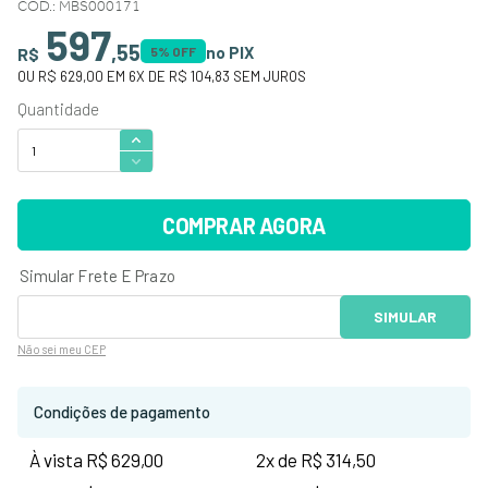
CÓD.
:
MBS000171
597
,
55
no PIX
R$
5
% OFF
OU
R$ 629,00
EM
6
X DE
R$ 104,83
SEM JUROS
COMPRAR AGORA
Não sei
meu CEP
Condições de pagamento
À vista R$ 629,00
2x de R$ 314,50