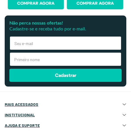
COMPRAR AGORA
COMPRAR AGORA
Não perca nossas ofertas!
Cadastre-se e receba tudo por e-mail.
Cadastrar
MAIS ACESSADOS
Atração e Ancoragem
INSTITUCIONAL
Botes Infláveis
Quem Somos
AJUDA E SUPORTE
Eletrônicos e Navegação