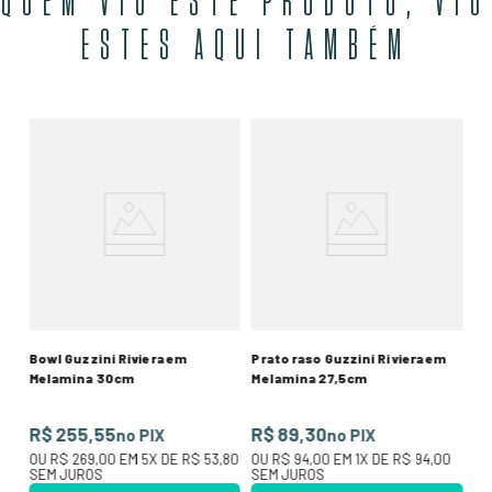
QUEM VIU ESTE PRODUTO, VIU
ESTES AQUI TAMBÉM
Ti
Bl
R
50
O
SE
Bowl Guzzini Riviera em
Prato raso Guzzini Riviera em
Melamina 30cm
Melamina 27,5cm
R$ 255,55
R$ 89,30
no PIX
no PIX
OU
R$ 269,00
EM
5
X DE
R$ 53,80
OU
R$ 94,00
EM
1
X DE
R$ 94,00
SEM JUROS
SEM JUROS