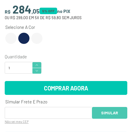
284
,
05
no PIX
R$
5
% OFF
OU
R$ 299,00
EM
5
X DE
R$ 59,80
SEM JUROS
COMPRAR AGORA
Não sei
meu CEP