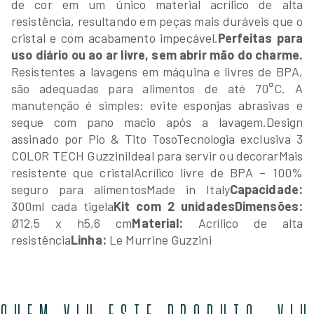
de cor em um único material acrílico de alta
resistência, resultando em peças mais duráveis que o
cristal e com acabamento impecável.
Perfeitas para
uso diário ou ao ar livre, sem abrir mão do charme.
Resistentes a lavagens em máquina e livres de BPA,
são adequadas para alimentos de até 70°C. A
manutenção é simples: evite esponjas abrasivas e
seque com pano macio após a lavagem.
Design
assinado por Pio & Tito Toso
Tecnologia exclusiva 3
COLOR TECH Guzzini
Ideal para servir ou decorar
Mais
resistente que cristal
Acrílico livre de BPA – 100%
seguro para alimentos
Made in Italy
Capacidade:
300ml cada tigela
Kit com 2 unidades
Dimensões:
Ø12,5 x h5,6 cm
Material:
Acrílico de alta
resistência
Linha:
Le Murrine Guzzini