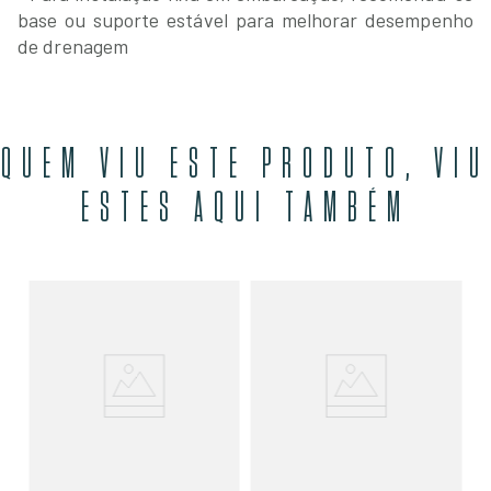
base ou suporte estável para melhorar desempenho
de drenagem
QUEM VIU ESTE PRODUTO, VIU
ESTES AQUI TAMBÉM
Bo
35
R
O
SE