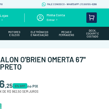
IX
FALE CONOSCO - WHATSAPP: (11) 99155-6288
Lojas
Entrar
s
DECK,
MOTORES
ELETRÔNICOS
PEÇAS E
COCKPIT E
E ÓLEOS
E NAVEGAÇÃO
FERRAGENS
COSTADO
LALON O'BRIEN OMERTA 67"
 PRETO
6
,
25
no PIX
5
% OFF
X DE
R$ 962,50
SEM JUROS