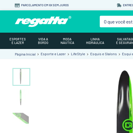
PARCELAMENTO EM 6X SEM JUROS
ENTREG
O que você est
ESPORTES
VIDA A
MODA
LINHA
SALVATA
E LAZER
BORDO
NÁUTICA
HIDRÁULICA
E SEGURA
Esporte e Lazer
LifeStyle
Esquis e Slalons
Esqui 