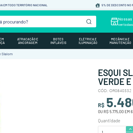
A EM TODO TERRITÓRIO NACIONAL
5% DE DESCONTO NO P
á procurando?
Nossas 
ver toda
GEM
ATRACAÇÃO E
BOTES
ELÉTRICA E
MECÂNICA E
NÇA
ANCORAGEM
INFLÁVEIS
ILUMINAÇÃO
MANUTENÇÃO
e Slalom
ESQUI S
VERDE E
CÓD.
:
OR0840332
5.48
R$
OU
R$ 5.775,00
EM
6