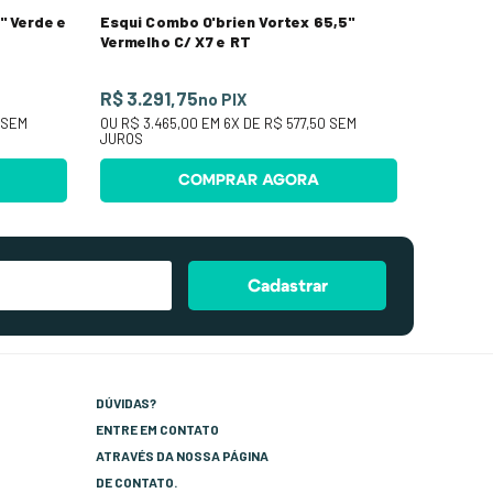
" Verde e
Esqui Combo O'brien Vortex 65,5"
Vermelho C/ X7 e RT
R$ 3.291,75
no PIX
SEM
OU
R$ 3.465,00
EM
6
X DE
R$ 577,50
SEM
JUROS
COMPRAR AGORA
Cadastrar
DÚVIDAS?
ENTRE EM CONTATO
ATRAVÉS DA NOSSA PÁGINA
DE CONTATO.