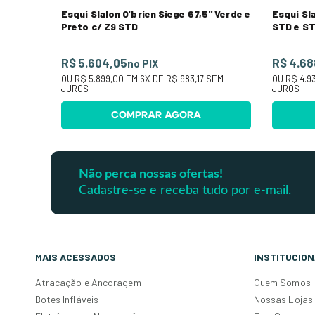
Esqui Slalon O'brien Siege 67,5" Verde e
Esqui Slal
Preto c/ Z9 STD
STD e S
R$ 5.604,05
R$ 4.68
no PIX
OU
R$ 5.899,00
EM
6
X DE
R$ 983,17
SEM
OU
R$ 4.9
JUROS
JUROS
COMPRAR AGORA
Não perca nossas ofertas!
Cadastre-se e receba tudo por e-mail.
MAIS ACESSADOS
INSTITUCION
Atracação e Ancoragem
Quem Somos
Botes Infláveis
Nossas Lojas