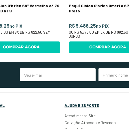
on O'brien 69" Vermelho c/ Z9
Esqui Slalon O'brien Omerta 67
TD RTS
Preto
8,25
R$ 5.486,25
no PIX
no PIX
35,00
EM
6
X DE
R$ 822,50
SEM
OU
R$ 5.775,00
EM
6
X DE
R$ 962,50
JUROS
COMPRAR AGORA
COMPRAR AGORA
AL
AJUDA E SUPORTE
Atendimento Site
Cotação Atacado e Revenda