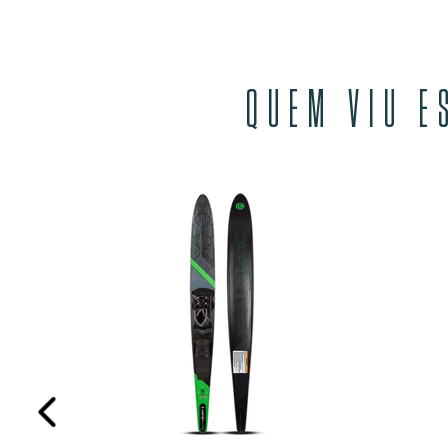
QUEM VIU E
 Trainers
SEM