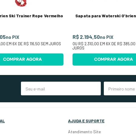
rien Ski Trainer Rope Vermelho
Sapata para Waterski O'brie
,05
R$ 2.194,50
no PIX
no PIX
,00
EM
6
X DE
R$ 116,50
SEM JUROS
OU
R$ 2.310,00
EM
6
X DE
R$ 385,00
JUROS
COMPRAR AGORA
COMPRAR AGORA
AL
AJUDA E SUPORTE
Atendimento Site