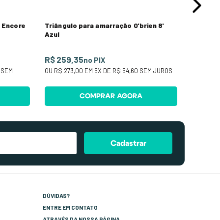
n Encore
Triângulo para amarração O'brien 8'
Azul
R$ 259,35
no PIX
SEM
OU
R$ 273,00
EM
5
X DE
R$ 54,60
SEM JUROS
COMPRAR AGORA
Cadastrar
DÚVIDAS?
ENTRE EM CONTATO
ATRAVÉS DA NOSSA PÁGINA