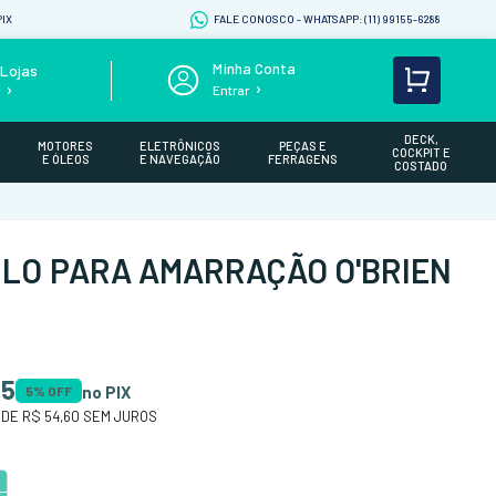
IX
FALE CONOSCO - WHATSAPP: (11) 99155-6288
Lojas
Entrar
s
DECK,
MOTORES
ELETRÔNICOS
PEÇAS E
COCKPIT E
E ÓLEOS
E NAVEGAÇÃO
FERRAGENS
COSTADO
LO PARA AMARRAÇÃO O'BRIEN
35
no PIX
5
% OFF
 DE
R$ 54,60
SEM JUROS