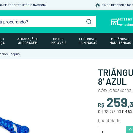
A EM TODO TERRITÓRIO NACIONAL
5% DE DESCONTO NO P
á procurando?
Nossas 
ver toda
GEM
ATRACAÇÃO E
BOTES
ELÉTRICA E
MECÂNICA E
NÇA
ANCORAGEM
INFLÁVEIS
ILUMINAÇÃO
MANUTENÇÃO
rios Esquis
TRIÂNGU
8' AZUL
CÓD.
:
OR0840293
259
,
R$
OU
R$ 273,00
EM
5
X