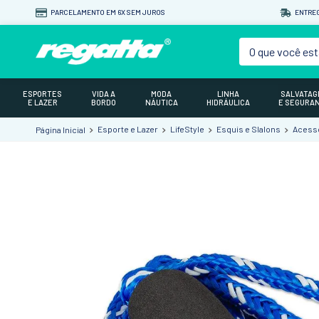
PARCELAMENTO EM 6X SEM JUROS
ENTREG
O que você est
ESPORTES
VIDA A
MODA
LINHA
SALVATA
E LAZER
BORDO
NÁUTICA
HIDRÁULICA
E SEGURA
Esporte e Lazer
LifeStyle
Esquis e Slalons
Acessó