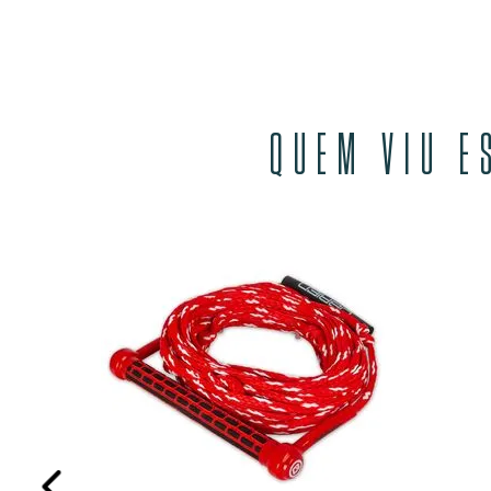
QUEM VIU E
P
 JUROS