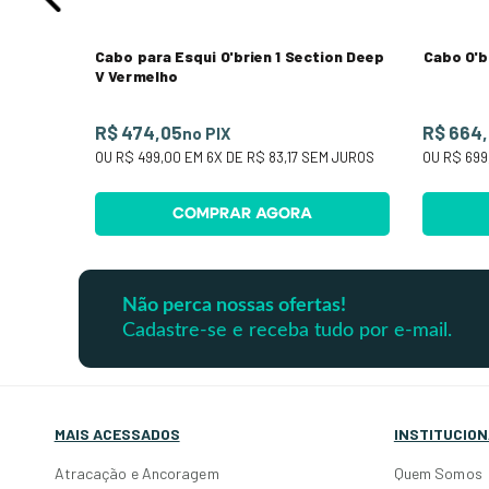
Cabo para Esqui O'brien 1 Section Deep
Cabo O'b
V Vermelho
R$ 474,05
R$ 664
no PIX
OU
R$ 499,00
EM
6
X DE
R$ 83,17
SEM JUROS
OU
R$ 699
COMPRAR AGORA
Não perca nossas ofertas!
Cadastre-se e receba tudo por e-mail.
MAIS ACESSADOS
INSTITUCION
Atracação e Ancoragem
Quem Somos