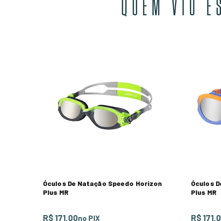
QUEM VIU E
Óculos De Natação Speedo Horizon
Óculos D
Plus MR
Plus MR
R$ 171,00
R$ 171,
no PIX