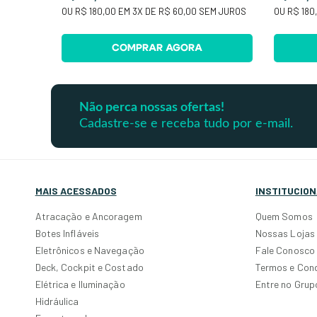
OU
R$ 180,00
EM
3
X DE
R$ 60,00
SEM JUROS
OU
R$ 180
COMPRAR AGORA
Não perca nossas ofertas!
Cadastre-se e receba tudo por e-mail.
MAIS ACESSADOS
INSTITUCION
Atracação e Ancoragem
Quem Somos
Botes Infláveis
Nossas Lojas
Eletrônicos e Navegação
Fale Conosco
Deck, Cockpit e Costado
Termos e Con
Elétrica e Iluminação
Entre no Gru
Hidráulica