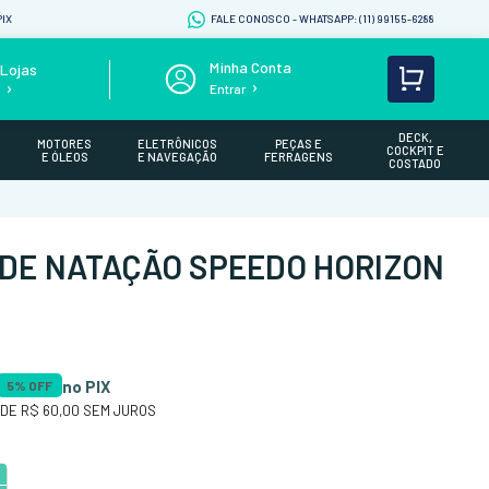
IX
FALE CONOSCO - WHATSAPP: (11) 99155-6288
Lojas
Entrar
s
DECK,
MOTORES
ELETRÔNICOS
PEÇAS E
COCKPIT E
E ÓLEOS
E NAVEGAÇÃO
FERRAGENS
COSTADO
DE NATAÇÃO SPEEDO HORIZON
no PIX
5
% OFF
 DE
R$ 60,00
SEM JUROS