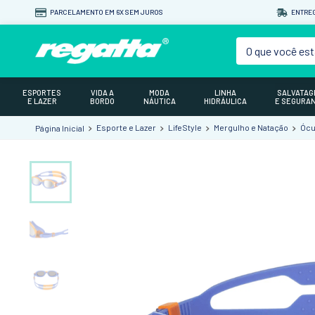
PARCELAMENTO EM 6X SEM JUROS
ENTREG
O que você est
ESPORTES
VIDA A
MODA
LINHA
SALVATA
E LAZER
BORDO
NÁUTICA
HIDRÁULICA
E SEGURA
Esporte e Lazer
LifeStyle
Mergulho e Natação
Ócu