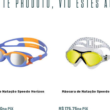
STE PRODUTO, VIU ESTES 
e Natação Speedo Horizon
Máscara de Natação Speed
00
R$ 175,75
no PIX
no PIX