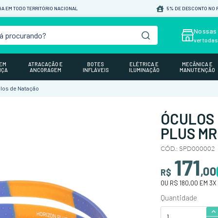
A EM TODO TERRITÓRIO NACIONAL
5% DE DESCONTO NO P
á procurando?
Nossas 
ver toda
GEM
ATRACAÇÃO E
BOTES
ELÉTRICA E
MECÂNICA E
NÇA
ANCORAGEM
INFLÁVEIS
ILUMINAÇÃO
MANUTENÇÃO
los de Natação
ÓCULOS 
PLUS MR
CÓD.
:
SPD000002
171
,
00
R$
OU
R$ 180,00
EM
3
X