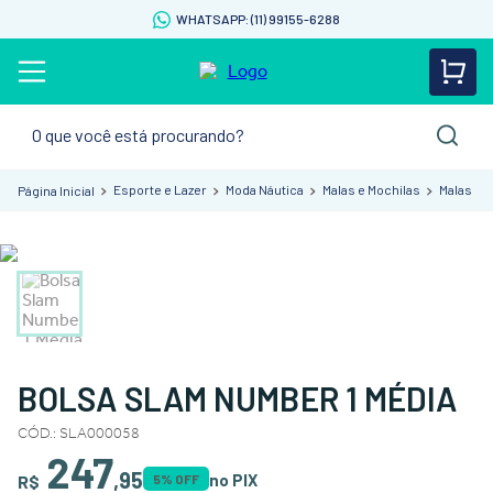
WHATSAPP: (11) 99155-6288
O que você está procurando?
Esporte e Lazer
Moda Náutica
Malas e Mochilas
Malas
BOLSA SLAM NUMBER 1 MÉDIA
CÓD.
:
SLA000058
247
,
95
no PIX
R$
5
% OFF