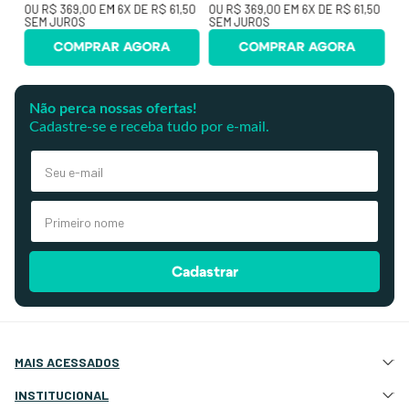
OU
R$ 369,00
EM
6
X DE
R$ 61,50
OU
R$ 369,00
EM
6
X DE
R$ 61,50
SEM JUROS
SEM JUROS
COMPRAR AGORA
COMPRAR AGORA
Não perca nossas ofertas!
Cadastre-se e receba tudo por e-mail.
Cadastrar
MAIS ACESSADOS
Atração e Ancoragem
INSTITUCIONAL