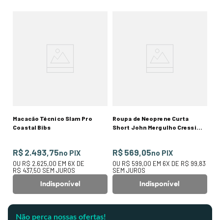
Macacão Técnico Slam Pro
Roupa de Neoprene Curta
Coastal Bibs
Short John Mergulho Cressi
Lido 2.0 Azul
R$ 2.493,75
R$ 569,05
no PIX
no PIX
OU
R$ 2.625,00
EM
6
X DE
OU
R$ 599,00
EM
6
X DE
R$ 99,83
R$ 437,50
SEM JUROS
SEM JUROS
Indisponível
Indisponível
Não perca nossas ofertas!