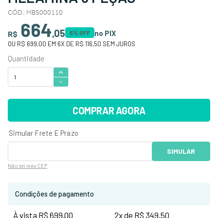
CÓD.
:
MBS000110
664
,
05
no PIX
R$
5
% OFF
OU
R$ 699,00
EM
6
X DE
R$ 116,50
SEM JUROS
COMPRAR AGORA
Não sei
meu CEP
Condições de pagamento
À vista R$ 699,00
2x de R$ 349,50