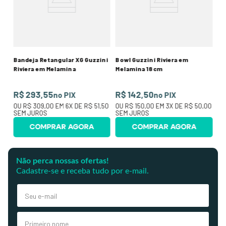
R
,50
O
SE
Bandeja Retangular XG Guzzini
Bowl Guzzini Riviera em
Riviera em Melamina
Melamina 18cm
R$ 293,55
R$ 142,50
no PIX
no PIX
OU
R$ 309,00
EM
6
X DE
R$ 51,50
OU
R$ 150,00
EM
3
X DE
R$ 50,00
SEM JUROS
SEM JUROS
COMPRAR AGORA
COMPRAR AGORA
Não perca nossas ofertas!
Cadastre-se e receba tudo por e-mail.