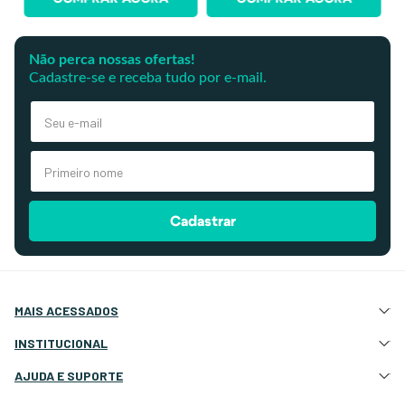
Não perca nossas ofertas!
Cadastre-se e receba tudo por e-mail.
Cadastrar
MAIS ACESSADOS
Atração e Ancoragem
INSTITUCIONAL
Botes Infláveis
Quem Somos
AJUDA E SUPORTE
Eletrônicos e Navegação
Nossas Lojas