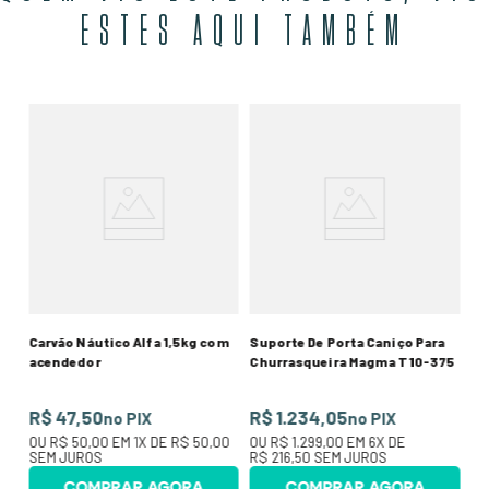
ESTES AQUI TAMBÉM
Su
40
G 
Po
R
50
O
SE
Carvão Náutico Alfa 1,5kg com
Suporte De Porta Caniço Para
acendedor
Churrasqueira Magma T10-375
R$ 47,50
R$ 1.234,05
no PIX
no PIX
OU
R$ 50,00
EM
1
X DE
R$ 50,00
OU
R$ 1.299,00
EM
6
X DE
SEM JUROS
R$ 216,50
SEM JUROS
COMPRAR AGORA
COMPRAR AGORA